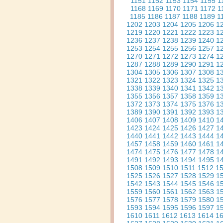
1151
1152
1153
1154
1155
1
1168
1169
1170
1171
1172
1
1185
1186
1187
1188
1189
1
1202
1203
1204
1205
1206
1
1219
1220
1221
1222
1223
1
1236
1237
1238
1239
1240
1
1253
1254
1255
1256
1257
1
1270
1271
1272
1273
1274
1
1287
1288
1289
1290
1291
1
1304
1305
1306
1307
1308
1
1321
1322
1323
1324
1325
1
1338
1339
1340
1341
1342
1
1355
1356
1357
1358
1359
1
1372
1373
1374
1375
1376
1
1389
1390
1391
1392
1393
1
1406
1407
1408
1409
1410
1
1423
1424
1425
1426
1427
1
1440
1441
1442
1443
1444
1
1457
1458
1459
1460
1461
1
1474
1475
1476
1477
1478
1
1491
1492
1493
1494
1495
1
1508
1509
1510
1511
1512
1
1525
1526
1527
1528
1529
1
1542
1543
1544
1545
1546
1
1559
1560
1561
1562
1563
1
1576
1577
1578
1579
1580
1
1593
1594
1595
1596
1597
1
1610
1611
1612
1613
1614
1