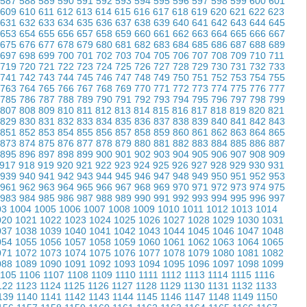
587
588
589
590
591
592
593
594
595
596
597
598
599
600
601
609
610
611
612
613
614
615
616
617
618
619
620
621
622
623
631
632
633
634
635
636
637
638
639
640
641
642
643
644
645
653
654
655
656
657
658
659
660
661
662
663
664
665
666
667
675
676
677
678
679
680
681
682
683
684
685
686
687
688
689
697
698
699
700
701
702
703
704
705
706
707
708
709
710
711
719
720
721
722
723
724
725
726
727
728
729
730
731
732
733
741
742
743
744
745
746
747
748
749
750
751
752
753
754
755
763
764
765
766
767
768
769
770
771
772
773
774
775
776
777
785
786
787
788
789
790
791
792
793
794
795
796
797
798
799
807
808
809
810
811
812
813
814
815
816
817
818
819
820
821
829
830
831
832
833
834
835
836
837
838
839
840
841
842
843
851
852
853
854
855
856
857
858
859
860
861
862
863
864
865
873
874
875
876
877
878
879
880
881
882
883
884
885
886
887
895
896
897
898
899
900
901
902
903
904
905
906
907
908
909
917
918
919
920
921
922
923
924
925
926
927
928
929
930
931
939
940
941
942
943
944
945
946
947
948
949
950
951
952
953
961
962
963
964
965
966
967
968
969
970
971
972
973
974
975
983
984
985
986
987
988
989
990
991
992
993
994
995
996
997
03
1004
1005
1006
1007
1008
1009
1010
1011
1012
1013
1014
020
1021
1022
1023
1024
1025
1026
1027
1028
1029
1030
1031
037
1038
1039
1040
1041
1042
1043
1044
1045
1046
1047
1048
054
1055
1056
1057
1058
1059
1060
1061
1062
1063
1064
1065
071
1072
1073
1074
1075
1076
1077
1078
1079
1080
1081
1082
088
1089
1090
1091
1092
1093
1094
1095
1096
1097
1098
1099
1105
1106
1107
1108
1109
1110
1111
1112
1113
1114
1115
1116
122
1123
1124
1125
1126
1127
1128
1129
1130
1131
1132
1133
139
1140
1141
1142
1143
1144
1145
1146
1147
1148
1149
1150