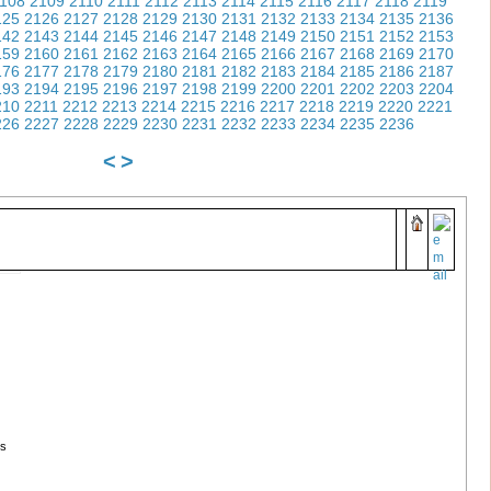
108
2109
2110
2111
2112
2113
2114
2115
2116
2117
2118
2119
125
2126
2127
2128
2129
2130
2131
2132
2133
2134
2135
2136
142
2143
2144
2145
2146
2147
2148
2149
2150
2151
2152
2153
159
2160
2161
2162
2163
2164
2165
2166
2167
2168
2169
2170
176
2177
2178
2179
2180
2181
2182
2183
2184
2185
2186
2187
193
2194
2195
2196
2197
2198
2199
2200
2201
2202
2203
2204
210
2211
2212
2213
2214
2215
2216
2217
2218
2219
2220
2221
226
2227
2228
2229
2230
2231
2232
2233
2234
2235
2236
<
>
ks