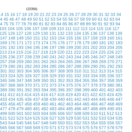
(22356)
14
15
16
17
18
19
20
21
22
23
24
25
26
27
28
29
30
31
32
33
34
4
45
46
47
48
49
50
51
52
53
54
55
56
57
58
59
60
61
62
63
64
4
75
76
77
78
79
80
81
82
83
84
85
86
87
88
89
90
91
92
93
94
103
104
105
106
107
108
109
110
111
112
113
114
115
116
117
125
126
127
128
129
130
131
132
133
134
135
136
137
138
139
147
148
149
150
151
152
153
154
155
156
157
158
159
160
161
169
170
171
172
173
174
175
176
177
178
179
180
181
182
183
191
192
193
194
195
196
197
198
199
200
201
202
203
204
205
213
214
215
216
217
218
219
220
221
222
223
224
225
226
227
235
236
237
238
239
240
241
242
243
244
245
246
247
248
249
257
258
259
260
261
262
263
264
265
266
267
268
269
270
271
279
280
281
282
283
284
285
286
287
288
289
290
291
292
293
301
302
303
304
305
306
307
308
309
310
311
312
313
314
315
323
324
325
326
327
328
329
330
331
332
333
334
335
336
337
345
346
347
348
349
350
351
352
353
354
355
356
357
358
359
367
368
369
370
371
372
373
374
375
376
377
378
379
380
381
389
390
391
392
393
394
395
396
397
398
399
400
401
402
403
411
412
413
414
415
416
417
418
419
420
421
422
423
424
425
433
434
435
436
437
438
439
440
441
442
443
444
445
446
447
455
456
457
458
459
460
461
462
463
464
465
466
467
468
469
477
478
479
480
481
482
483
484
485
486
487
488
489
490
491
499
500
501
502
503
504
505
506
507
508
509
510
511
512
513
521
522
523
524
525
526
527
528
529
530
531
532
533
534
535
543
544
545
546
547
548
549
550
551
552
553
554
555
556
557
565
566
567
568
569
570
571
572
573
574
575
576
577
578
579