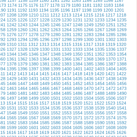
156
1157
1158
1159
1160
1161
1162
1163
1164
1165
1166
1167
173
1174
1175
1176
1177
1178
1179
1180
1181
1182
1183
1184
190
1191
1192
1193
1194
1195
1196
1197
1198
1199
1200
1201
207
1208
1209
1210
1211
1212
1213
1214
1215
1216
1217
1218
224
1225
1226
1227
1228
1229
1230
1231
1232
1233
1234
1235
241
1242
1243
1244
1245
1246
1247
1248
1249
1250
1251
1252
258
1259
1260
1261
1262
1263
1264
1265
1266
1267
1268
1269
275
1276
1277
1278
1279
1280
1281
1282
1283
1284
1285
1286
292
1293
1294
1295
1296
1297
1298
1299
1300
1301
1302
1303
309
1310
1311
1312
1313
1314
1315
1316
1317
1318
1319
1320
326
1327
1328
1329
1330
1331
1332
1333
1334
1335
1336
1337
343
1344
1345
1346
1347
1348
1349
1350
1351
1352
1353
1354
360
1361
1362
1363
1364
1365
1366
1367
1368
1369
1370
1371
377
1378
1379
1380
1381
1382
1383
1384
1385
1386
1387
1388
394
1395
1396
1397
1398
1399
1400
1401
1402
1403
1404
1405
411
1412
1413
1414
1415
1416
1417
1418
1419
1420
1421
1422
428
1429
1430
1431
1432
1433
1434
1435
1436
1437
1438
1439
445
1446
1447
1448
1449
1450
1451
1452
1453
1454
1455
1456
462
1463
1464
1465
1466
1467
1468
1469
1470
1471
1472
1473
479
1480
1481
1482
1483
1484
1485
1486
1487
1488
1489
1490
496
1497
1498
1499
1500
1501
1502
1503
1504
1505
1506
1507
513
1514
1515
1516
1517
1518
1519
1520
1521
1522
1523
1524
530
1531
1532
1533
1534
1535
1536
1537
1538
1539
1540
1541
547
1548
1549
1550
1551
1552
1553
1554
1555
1556
1557
1558
564
1565
1566
1567
1568
1569
1570
1571
1572
1573
1574
1575
581
1582
1583
1584
1585
1586
1587
1588
1589
1590
1591
1592
598
1599
1600
1601
1602
1603
1604
1605
1606
1607
1608
1609
615
1616
1617
1618
1619
1620
1621
1622
1623
1624
1625
1626