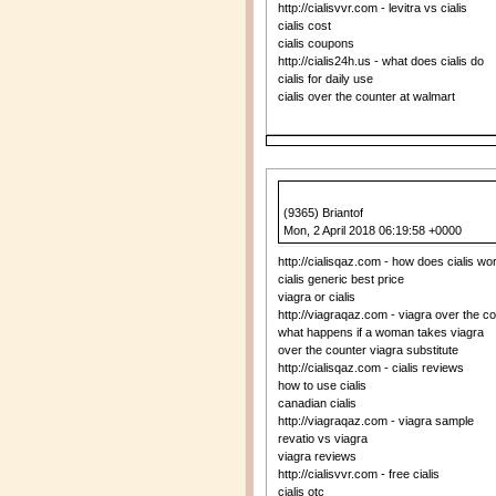
http://cialisvvr.com - levitra vs cialis
cialis cost
cialis coupons
http://cialis24h.us - what does cialis do
cialis for daily use
cialis over the counter at walmart
(9365) Briantof
Mon, 2 April 2018 06:19:58 +0000
http://cialisqaz.com - how does cialis wo
cialis generic best price
viagra or cialis
http://viagraqaz.com - viagra over the c
what happens if a woman takes viagra
over the counter viagra substitute
http://cialisqaz.com - cialis reviews
how to use cialis
canadian cialis
http://viagraqaz.com - viagra sample
revatio vs viagra
viagra reviews
http://cialisvvr.com - free cialis
cialis otc