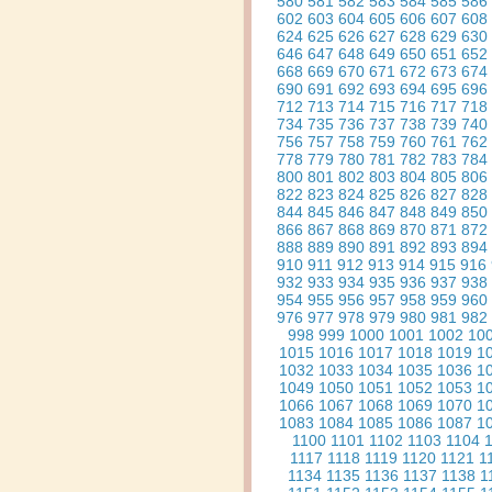
580
581
582
583
584
585
586
602
603
604
605
606
607
608
624
625
626
627
628
629
630
646
647
648
649
650
651
652
668
669
670
671
672
673
674
690
691
692
693
694
695
696
712
713
714
715
716
717
718
734
735
736
737
738
739
740
756
757
758
759
760
761
762
778
779
780
781
782
783
784
800
801
802
803
804
805
806
822
823
824
825
826
827
828
844
845
846
847
848
849
850
866
867
868
869
870
871
872
888
889
890
891
892
893
894
910
911
912
913
914
915
916
932
933
934
935
936
937
938
954
955
956
957
958
959
960
976
977
978
979
980
981
982
998
999
1000
1001
1002
10
1015
1016
1017
1018
1019
1
1032
1033
1034
1035
1036
1
1049
1050
1051
1052
1053
1
1066
1067
1068
1069
1070
1
1083
1084
1085
1086
1087
1
1100
1101
1102
1103
1104
1117
1118
1119
1120
1121
1
1134
1135
1136
1137
1138
1