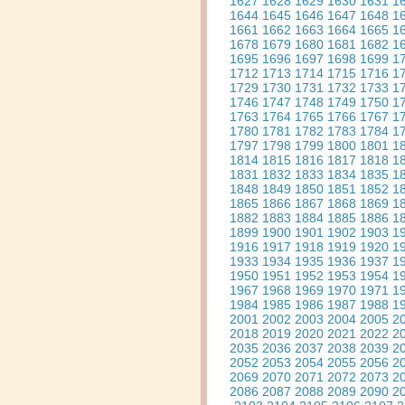
1627
1628
1629
1630
1631
1
1644
1645
1646
1647
1648
1
1661
1662
1663
1664
1665
1
1678
1679
1680
1681
1682
1
1695
1696
1697
1698
1699
1
1712
1713
1714
1715
1716
1
1729
1730
1731
1732
1733
1
1746
1747
1748
1749
1750
1
1763
1764
1765
1766
1767
1
1780
1781
1782
1783
1784
1
1797
1798
1799
1800
1801
1
1814
1815
1816
1817
1818
1
1831
1832
1833
1834
1835
1
1848
1849
1850
1851
1852
1
1865
1866
1867
1868
1869
1
1882
1883
1884
1885
1886
1
1899
1900
1901
1902
1903
1
1916
1917
1918
1919
1920
1
1933
1934
1935
1936
1937
1
1950
1951
1952
1953
1954
1
1967
1968
1969
1970
1971
1
1984
1985
1986
1987
1988
1
2001
2002
2003
2004
2005
2
2018
2019
2020
2021
2022
2
2035
2036
2037
2038
2039
2
2052
2053
2054
2055
2056
2
2069
2070
2071
2072
2073
2
2086
2087
2088
2089
2090
2