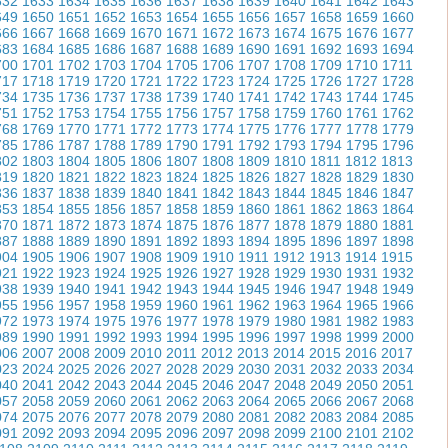
632
1633
1634
1635
1636
1637
1638
1639
1640
1641
1642
1643
649
1650
1651
1652
1653
1654
1655
1656
1657
1658
1659
1660
666
1667
1668
1669
1670
1671
1672
1673
1674
1675
1676
1677
683
1684
1685
1686
1687
1688
1689
1690
1691
1692
1693
1694
700
1701
1702
1703
1704
1705
1706
1707
1708
1709
1710
1711
717
1718
1719
1720
1721
1722
1723
1724
1725
1726
1727
1728
734
1735
1736
1737
1738
1739
1740
1741
1742
1743
1744
1745
751
1752
1753
1754
1755
1756
1757
1758
1759
1760
1761
1762
768
1769
1770
1771
1772
1773
1774
1775
1776
1777
1778
1779
785
1786
1787
1788
1789
1790
1791
1792
1793
1794
1795
1796
802
1803
1804
1805
1806
1807
1808
1809
1810
1811
1812
1813
819
1820
1821
1822
1823
1824
1825
1826
1827
1828
1829
1830
836
1837
1838
1839
1840
1841
1842
1843
1844
1845
1846
1847
853
1854
1855
1856
1857
1858
1859
1860
1861
1862
1863
1864
870
1871
1872
1873
1874
1875
1876
1877
1878
1879
1880
1881
887
1888
1889
1890
1891
1892
1893
1894
1895
1896
1897
1898
904
1905
1906
1907
1908
1909
1910
1911
1912
1913
1914
1915
921
1922
1923
1924
1925
1926
1927
1928
1929
1930
1931
1932
938
1939
1940
1941
1942
1943
1944
1945
1946
1947
1948
1949
955
1956
1957
1958
1959
1960
1961
1962
1963
1964
1965
1966
972
1973
1974
1975
1976
1977
1978
1979
1980
1981
1982
1983
989
1990
1991
1992
1993
1994
1995
1996
1997
1998
1999
2000
006
2007
2008
2009
2010
2011
2012
2013
2014
2015
2016
2017
023
2024
2025
2026
2027
2028
2029
2030
2031
2032
2033
2034
040
2041
2042
2043
2044
2045
2046
2047
2048
2049
2050
2051
057
2058
2059
2060
2061
2062
2063
2064
2065
2066
2067
2068
074
2075
2076
2077
2078
2079
2080
2081
2082
2083
2084
2085
091
2092
2093
2094
2095
2096
2097
2098
2099
2100
2101
2102