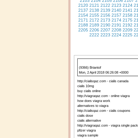
2103
2104
2105
2106
2107
2
2120
2121
2122
2123
2124
2
2137
2138
2139
2140
2141
2
2154
2155
2156
2157
2158
2
2171
2172
2173
2174
2175
2
2188
2189
2190
2191
2192
2
2205
2206
2207
2208
2209
2
2222
2223
2224
2225
2
(9366) Briantof
Mon, 2 April 2018 06:26:08 +0000
http://cialisqaz.com - cialis canada
cialis 10mg
buy cialis online
http://viagraqaz.com - online viagra
how does viagra work
alternatives to viagra
http://cialisqaz.com - cialis coupons
cialis dose
cialis alternative
http://viagraqaz.com - viagra single pac
pfizer viagra
viagra sample