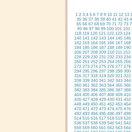
1
2
3
4
5
6
7
8
9
10
11
12
13
35
36
37
38
39
40
41
42
43
4
65
66
67
68
69
70
71
72
73
7
95
96
97
98
99
100
101
102
118
119
120
121
122
123
124
140
141
142
143
144
145
146
162
163
164
165
166
167
168
184
185
186
187
188
189
190
206
207
208
209
210
211
212
228
229
230
231
232
233
234
250
251
252
253
254
255
256
272
273
274
275
276
277
278
294
295
296
297
298
299
300
316
317
318
319
320
321
322
338
339
340
341
342
343
344
360
361
362
363
364
365
366
382
383
384
385
386
387
388
404
405
406
407
408
409
410
426
427
428
429
430
431
432
448
449
450
451
452
453
454
470
471
472
473
474
475
476
492
493
494
495
496
497
498
514
515
516
517
518
519
520
536
537
538
539
540
541
542
558
559
560
561
562
563
564