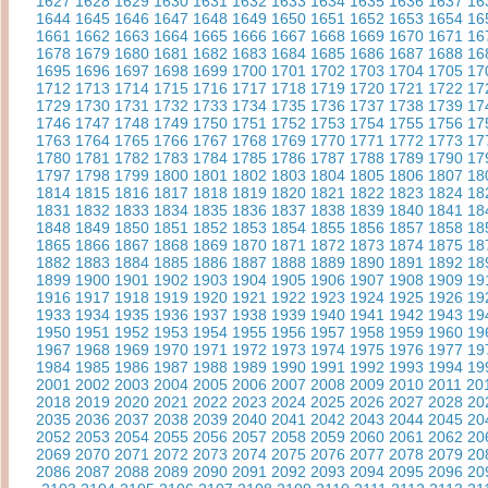
1627
1628
1629
1630
1631
1632
1633
1634
1635
1636
1637
16
1644
1645
1646
1647
1648
1649
1650
1651
1652
1653
1654
16
1661
1662
1663
1664
1665
1666
1667
1668
1669
1670
1671
16
1678
1679
1680
1681
1682
1683
1684
1685
1686
1687
1688
16
1695
1696
1697
1698
1699
1700
1701
1702
1703
1704
1705
17
1712
1713
1714
1715
1716
1717
1718
1719
1720
1721
1722
17
1729
1730
1731
1732
1733
1734
1735
1736
1737
1738
1739
17
1746
1747
1748
1749
1750
1751
1752
1753
1754
1755
1756
17
1763
1764
1765
1766
1767
1768
1769
1770
1771
1772
1773
17
1780
1781
1782
1783
1784
1785
1786
1787
1788
1789
1790
17
1797
1798
1799
1800
1801
1802
1803
1804
1805
1806
1807
18
1814
1815
1816
1817
1818
1819
1820
1821
1822
1823
1824
18
1831
1832
1833
1834
1835
1836
1837
1838
1839
1840
1841
18
1848
1849
1850
1851
1852
1853
1854
1855
1856
1857
1858
18
1865
1866
1867
1868
1869
1870
1871
1872
1873
1874
1875
18
1882
1883
1884
1885
1886
1887
1888
1889
1890
1891
1892
18
1899
1900
1901
1902
1903
1904
1905
1906
1907
1908
1909
19
1916
1917
1918
1919
1920
1921
1922
1923
1924
1925
1926
19
1933
1934
1935
1936
1937
1938
1939
1940
1941
1942
1943
19
1950
1951
1952
1953
1954
1955
1956
1957
1958
1959
1960
19
1967
1968
1969
1970
1971
1972
1973
1974
1975
1976
1977
19
1984
1985
1986
1987
1988
1989
1990
1991
1992
1993
1994
19
2001
2002
2003
2004
2005
2006
2007
2008
2009
2010
2011
20
2018
2019
2020
2021
2022
2023
2024
2025
2026
2027
2028
20
2035
2036
2037
2038
2039
2040
2041
2042
2043
2044
2045
20
2052
2053
2054
2055
2056
2057
2058
2059
2060
2061
2062
20
2069
2070
2071
2072
2073
2074
2075
2076
2077
2078
2079
20
2086
2087
2088
2089
2090
2091
2092
2093
2094
2095
2096
20