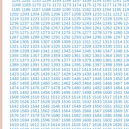
1151
1152
1153
1154
1155
1156
1157
1158
1159
1160
1161
11
1168
1169
1170
1171
1172
1173
1174
1175
1176
1177
1178
11
1185
1186
1187
1188
1189
1190
1191
1192
1193
1194
1195
11
1202
1203
1204
1205
1206
1207
1208
1209
1210
1211
1212
12
1219
1220
1221
1222
1223
1224
1225
1226
1227
1228
1229
12
1236
1237
1238
1239
1240
1241
1242
1243
1244
1245
1246
12
1253
1254
1255
1256
1257
1258
1259
1260
1261
1262
1263
12
1270
1271
1272
1273
1274
1275
1276
1277
1278
1279
1280
12
1287
1288
1289
1290
1291
1292
1293
1294
1295
1296
1297
12
1304
1305
1306
1307
1308
1309
1310
1311
1312
1313
1314
13
1321
1322
1323
1324
1325
1326
1327
1328
1329
1330
1331
13
1338
1339
1340
1341
1342
1343
1344
1345
1346
1347
1348
13
1355
1356
1357
1358
1359
1360
1361
1362
1363
1364
1365
13
1372
1373
1374
1375
1376
1377
1378
1379
1380
1381
1382
13
1389
1390
1391
1392
1393
1394
1395
1396
1397
1398
1399
14
1406
1407
1408
1409
1410
1411
1412
1413
1414
1415
1416
14
1423
1424
1425
1426
1427
1428
1429
1430
1431
1432
1433
14
1440
1441
1442
1443
1444
1445
1446
1447
1448
1449
1450
14
1457
1458
1459
1460
1461
1462
1463
1464
1465
1466
1467
14
1474
1475
1476
1477
1478
1479
1480
1481
1482
1483
1484
14
1491
1492
1493
1494
1495
1496
1497
1498
1499
1500
1501
15
1508
1509
1510
1511
1512
1513
1514
1515
1516
1517
1518
15
1525
1526
1527
1528
1529
1530
1531
1532
1533
1534
1535
15
1542
1543
1544
1545
1546
1547
1548
1549
1550
1551
1552
15
1559
1560
1561
1562
1563
1564
1565
1566
1567
1568
1569
15
1576
1577
1578
1579
1580
1581
1582
1583
1584
1585
1586
15
1593
1594
1595
1596
1597
1598
1599
1600
1601
1602
1603
16
1610
1611
1612
1613
1614
1615
1616
1617
1618
1619
1620
16