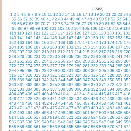
(22356)
1
2
3
4
5
6
7
8
9
10
11
12
13
14
15
16
17
18
19
20
21
22
23
24
35
36
37
38
39
40
41
42
43
44
45
46
47
48
49
50
51
52
53
54
5
65
66
67
68
69
70
71
72
73
74
75
76
77
78
79
80
81
82
83
84
8
95
96
97
98
99
100
101
102
103
104
105
106
107
108
109
110
118
119
120
121
122
123
124
125
126
127
128
129
130
131
132
140
141
142
143
144
145
146
147
148
149
150
151
152
153
154
162
163
164
165
166
167
168
169
170
171
172
173
174
175
176
184
185
186
187
188
189
190
191
192
193
194
195
196
197
198
206
207
208
209
210
211
212
213
214
215
216
217
218
219
220
228
229
230
231
232
233
234
235
236
237
238
239
240
241
242
250
251
252
253
254
255
256
257
258
259
260
261
262
263
264
272
273
274
275
276
277
278
279
280
281
282
283
284
285
286
294
295
296
297
298
299
300
301
302
303
304
305
306
307
308
316
317
318
319
320
321
322
323
324
325
326
327
328
329
330
338
339
340
341
342
343
344
345
346
347
348
349
350
351
352
360
361
362
363
364
365
366
367
368
369
370
371
372
373
374
382
383
384
385
386
387
388
389
390
391
392
393
394
395
396
404
405
406
407
408
409
410
411
412
413
414
415
416
417
418
426
427
428
429
430
431
432
433
434
435
436
437
438
439
440
448
449
450
451
452
453
454
455
456
457
458
459
460
461
462
470
471
472
473
474
475
476
477
478
479
480
481
482
483
484
492
493
494
495
496
497
498
499
500
501
502
503
504
505
506
514
515
516
517
518
519
520
521
522
523
524
525
526
527
528
536
537
538
539
540
541
542
543
544
545
546
547
548
549
550
558
559
560
561
562
563
564
565
566
567
568
569
570
571
572