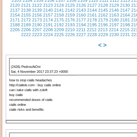
2103
2104
2105
2106
2107
2108
2109
2110
2111
2112
2113
21
2120
2121
2122
2123
2124
2125
2126
2127
2128
2129
2130
21
2137
2138
2139
2140
2141
2142
2143
2144
2145
2146
2147
21
2154
2155
2156
2157
2158
2159
2160
2161
2162
2163
2164
21
2171
2172
2173
2174
2175
2176
2177
2178
2179
2180
2181
21
2188
2189
2190
2191
2192
2193
2194
2195
2196
2197
2198
21
2205
2206
2207
2208
2209
2210
2211
2212
2213
2214
2215
22
2222
2223
2224
2225
2226
2227
2228
2229
2230
2231
22
<
>
(2426) PedrosAtOni
Sat, 4 November 2017 23:37:23 +0000
how to stop cialis headaches
http://cialisle.com - buy cialis online
can i take cialis with zoloft
buy cialis
recommended doses of cialis
cialis online
cialis risks and benefits