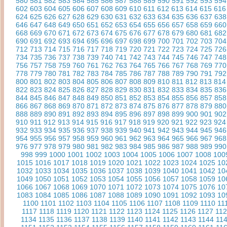
580
581
582
583
584
585
586
587
588
589
590
591
592
593
594
602
603
604
605
606
607
608
609
610
611
612
613
614
615
616
624
625
626
627
628
629
630
631
632
633
634
635
636
637
638
646
647
648
649
650
651
652
653
654
655
656
657
658
659
660
668
669
670
671
672
673
674
675
676
677
678
679
680
681
682
690
691
692
693
694
695
696
697
698
699
700
701
702
703
704
712
713
714
715
716
717
718
719
720
721
722
723
724
725
726
734
735
736
737
738
739
740
741
742
743
744
745
746
747
748
756
757
758
759
760
761
762
763
764
765
766
767
768
769
770
778
779
780
781
782
783
784
785
786
787
788
789
790
791
792
800
801
802
803
804
805
806
807
808
809
810
811
812
813
814
822
823
824
825
826
827
828
829
830
831
832
833
834
835
836
844
845
846
847
848
849
850
851
852
853
854
855
856
857
858
866
867
868
869
870
871
872
873
874
875
876
877
878
879
880
888
889
890
891
892
893
894
895
896
897
898
899
900
901
902
910
911
912
913
914
915
916
917
918
919
920
921
922
923
924
932
933
934
935
936
937
938
939
940
941
942
943
944
945
946
954
955
956
957
958
959
960
961
962
963
964
965
966
967
968
976
977
978
979
980
981
982
983
984
985
986
987
988
989
990
998
999
1000
1001
1002
1003
1004
1005
1006
1007
1008
100
1015
1016
1017
1018
1019
1020
1021
1022
1023
1024
1025
10
1032
1033
1034
1035
1036
1037
1038
1039
1040
1041
1042
10
1049
1050
1051
1052
1053
1054
1055
1056
1057
1058
1059
10
1066
1067
1068
1069
1070
1071
1072
1073
1074
1075
1076
10
1083
1084
1085
1086
1087
1088
1089
1090
1091
1092
1093
10
1100
1101
1102
1103
1104
1105
1106
1107
1108
1109
1110
11
1117
1118
1119
1120
1121
1122
1123
1124
1125
1126
1127
11
1134
1135
1136
1137
1138
1139
1140
1141
1142
1143
1144
11