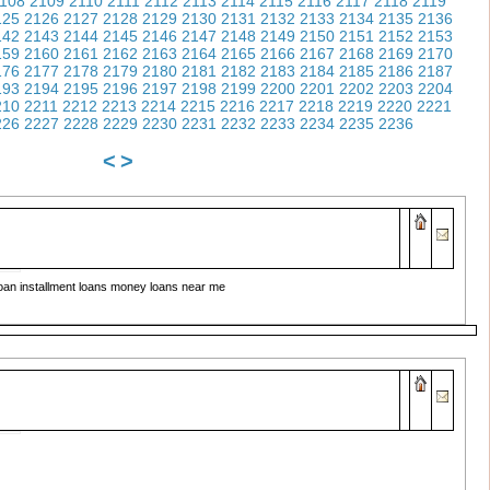
108
2109
2110
2111
2112
2113
2114
2115
2116
2117
2118
2119
125
2126
2127
2128
2129
2130
2131
2132
2133
2134
2135
2136
142
2143
2144
2145
2146
2147
2148
2149
2150
2151
2152
2153
159
2160
2161
2162
2163
2164
2165
2166
2167
2168
2169
2170
176
2177
2178
2179
2180
2181
2182
2183
2184
2185
2186
2187
193
2194
2195
2196
2197
2198
2199
2200
2201
2202
2203
2204
210
2211
2212
2213
2214
2215
2216
2217
2218
2219
2220
2221
226
2227
2228
2229
2230
2231
2232
2233
2234
2235
2236
<
>
 loan installment loans money loans near me