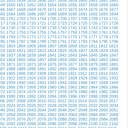
632
1633
1634
1635
1636
1637
1638
1639
1640
1641
1642
1643
649
1650
1651
1652
1653
1654
1655
1656
1657
1658
1659
1660
666
1667
1668
1669
1670
1671
1672
1673
1674
1675
1676
1677
683
1684
1685
1686
1687
1688
1689
1690
1691
1692
1693
1694
700
1701
1702
1703
1704
1705
1706
1707
1708
1709
1710
1711
717
1718
1719
1720
1721
1722
1723
1724
1725
1726
1727
1728
734
1735
1736
1737
1738
1739
1740
1741
1742
1743
1744
1745
751
1752
1753
1754
1755
1756
1757
1758
1759
1760
1761
1762
768
1769
1770
1771
1772
1773
1774
1775
1776
1777
1778
1779
785
1786
1787
1788
1789
1790
1791
1792
1793
1794
1795
1796
802
1803
1804
1805
1806
1807
1808
1809
1810
1811
1812
1813
819
1820
1821
1822
1823
1824
1825
1826
1827
1828
1829
1830
836
1837
1838
1839
1840
1841
1842
1843
1844
1845
1846
1847
853
1854
1855
1856
1857
1858
1859
1860
1861
1862
1863
1864
870
1871
1872
1873
1874
1875
1876
1877
1878
1879
1880
1881
887
1888
1889
1890
1891
1892
1893
1894
1895
1896
1897
1898
904
1905
1906
1907
1908
1909
1910
1911
1912
1913
1914
1915
921
1922
1923
1924
1925
1926
1927
1928
1929
1930
1931
1932
938
1939
1940
1941
1942
1943
1944
1945
1946
1947
1948
1949
955
1956
1957
1958
1959
1960
1961
1962
1963
1964
1965
1966
972
1973
1974
1975
1976
1977
1978
1979
1980
1981
1982
1983
989
1990
1991
1992
1993
1994
1995
1996
1997
1998
1999
2000
006
2007
2008
2009
2010
2011
2012
2013
2014
2015
2016
2017
023
2024
2025
2026
2027
2028
2029
2030
2031
2032
2033
2034
040
2041
2042
2043
2044
2045
2046
2047
2048
2049
2050
2051
057
2058
2059
2060
2061
2062
2063
2064
2065
2066
2067
2068
074
2075
2076
2077
2078
2079
2080
2081
2082
2083
2084
2085
091
2092
2093
2094
2095
2096
2097
2098
2099
2100
2101
2102