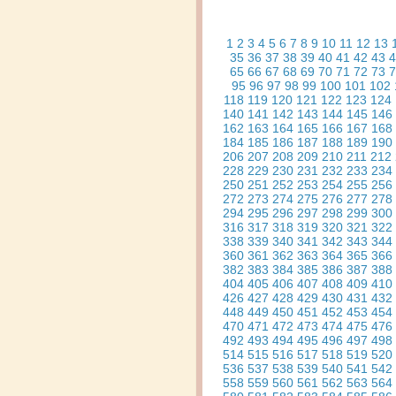
1
2
3
4
5
6
7
8
9
10
11
12
13
35
36
37
38
39
40
41
42
43
4
65
66
67
68
69
70
71
72
73
7
95
96
97
98
99
100
101
102
118
119
120
121
122
123
124
140
141
142
143
144
145
146
162
163
164
165
166
167
168
184
185
186
187
188
189
190
206
207
208
209
210
211
212
228
229
230
231
232
233
234
250
251
252
253
254
255
256
272
273
274
275
276
277
278
294
295
296
297
298
299
300
316
317
318
319
320
321
322
338
339
340
341
342
343
344
360
361
362
363
364
365
366
382
383
384
385
386
387
388
404
405
406
407
408
409
410
426
427
428
429
430
431
432
448
449
450
451
452
453
454
470
471
472
473
474
475
476
492
493
494
495
496
497
498
514
515
516
517
518
519
520
536
537
538
539
540
541
542
558
559
560
561
562
563
564