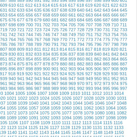
587
588
589
590
591
592
593
594
595
596
597
598
599
600
601
609
610
611
612
613
614
615
616
617
618
619
620
621
622
623
631
632
633
634
635
636
637
638
639
640
641
642
643
644
645
653
654
655
656
657
658
659
660
661
662
663
664
665
666
667
675
676
677
678
679
680
681
682
683
684
685
686
687
688
689
697
698
699
700
701
702
703
704
705
706
707
708
709
710
711
719
720
721
722
723
724
725
726
727
728
729
730
731
732
733
741
742
743
744
745
746
747
748
749
750
751
752
753
754
755
763
764
765
766
767
768
769
770
771
772
773
774
775
776
777
785
786
787
788
789
790
791
792
793
794
795
796
797
798
799
807
808
809
810
811
812
813
814
815
816
817
818
819
820
821
829
830
831
832
833
834
835
836
837
838
839
840
841
842
843
851
852
853
854
855
856
857
858
859
860
861
862
863
864
865
873
874
875
876
877
878
879
880
881
882
883
884
885
886
887
895
896
897
898
899
900
901
902
903
904
905
906
907
908
909
917
918
919
920
921
922
923
924
925
926
927
928
929
930
931
939
940
941
942
943
944
945
946
947
948
949
950
951
952
953
961
962
963
964
965
966
967
968
969
970
971
972
973
974
975
983
984
985
986
987
988
989
990
991
992
993
994
995
996
997
03
1004
1005
1006
1007
1008
1009
1010
1011
1012
1013
1014
020
1021
1022
1023
1024
1025
1026
1027
1028
1029
1030
1031
037
1038
1039
1040
1041
1042
1043
1044
1045
1046
1047
1048
054
1055
1056
1057
1058
1059
1060
1061
1062
1063
1064
1065
071
1072
1073
1074
1075
1076
1077
1078
1079
1080
1081
1082
088
1089
1090
1091
1092
1093
1094
1095
1096
1097
1098
1099
1105
1106
1107
1108
1109
1110
1111
1112
1113
1114
1115
1116
122
1123
1124
1125
1126
1127
1128
1129
1130
1131
1132
1133
139
1140
1141
1142
1143
1144
1145
1146
1147
1148
1149
1150