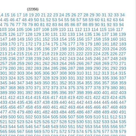
(22356)
14
15
16
17
18
19
20
21
22
23
24
25
26
27
28
29
30
31
32
33
34
4
45
46
47
48
49
50
51
52
53
54
55
56
57
58
59
60
61
62
63
64
4
75
76
77
78
79
80
81
82
83
84
85
86
87
88
89
90
91
92
93
94
103
104
105
106
107
108
109
110
111
112
113
114
115
116
117
125
126
127
128
129
130
131
132
133
134
135
136
137
138
139
147
148
149
150
151
152
153
154
155
156
157
158
159
160
161
169
170
171
172
173
174
175
176
177
178
179
180
181
182
183
191
192
193
194
195
196
197
198
199
200
201
202
203
204
205
213
214
215
216
217
218
219
220
221
222
223
224
225
226
227
235
236
237
238
239
240
241
242
243
244
245
246
247
248
249
257
258
259
260
261
262
263
264
265
266
267
268
269
270
271
279
280
281
282
283
284
285
286
287
288
289
290
291
292
293
301
302
303
304
305
306
307
308
309
310
311
312
313
314
315
323
324
325
326
327
328
329
330
331
332
333
334
335
336
337
345
346
347
348
349
350
351
352
353
354
355
356
357
358
359
367
368
369
370
371
372
373
374
375
376
377
378
379
380
381
389
390
391
392
393
394
395
396
397
398
399
400
401
402
403
411
412
413
414
415
416
417
418
419
420
421
422
423
424
425
433
434
435
436
437
438
439
440
441
442
443
444
445
446
447
455
456
457
458
459
460
461
462
463
464
465
466
467
468
469
477
478
479
480
481
482
483
484
485
486
487
488
489
490
491
499
500
501
502
503
504
505
506
507
508
509
510
511
512
513
521
522
523
524
525
526
527
528
529
530
531
532
533
534
535
543
544
545
546
547
548
549
550
551
552
553
554
555
556
557
565
566
567
568
569
570
571
572
573
574
575
576
577
578
579