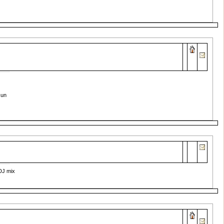
sun
DJ mix