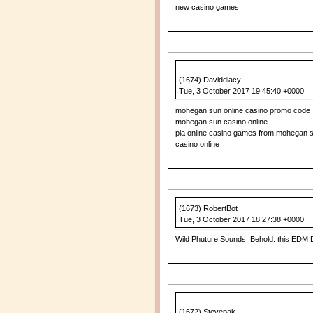
new casino games
(1674) Daviddiacy
Tue, 3 October 2017 19:45:40 +0000
mohegan sun online casino promo code
mohegan sun casino online
pla online casino games from mohegan 
casino online
(1673) RobertBot
Tue, 3 October 2017 18:27:38 +0000
Wild Phuture Sounds. Behold: this EDM 
(1672) Stevepak