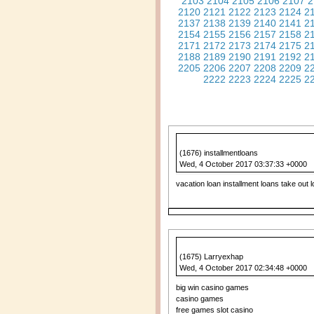
2103
2104
2105
2106
2107
2
2120
2121
2122
2123
2124
2
2137
2138
2139
2140
2141
2
2154
2155
2156
2157
2158
2
2171
2172
2173
2174
2175
2
2188
2189
2190
2191
2192
2
2205
2206
2207
2208
2209
2
2222
2223
2224
2225
2
(1676) installmentloans
Wed, 4 October 2017 03:37:33 +0000
vacation loan installment loans take out
(1675) Larryexhap
Wed, 4 October 2017 02:34:48 +0000
big win casino games
casino games
free games slot casino