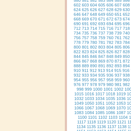
580
581
582
583
584
585
586
602
603
604
605
606
607
608
624
625
626
627
628
629
630
646
647
648
649
650
651
652
668
669
670
671
672
673
674
690
691
692
693
694
695
696
712
713
714
715
716
717
718
734
735
736
737
738
739
740
756
757
758
759
760
761
762
778
779
780
781
782
783
784
800
801
802
803
804
805
806
822
823
824
825
826
827
828
844
845
846
847
848
849
850
866
867
868
869
870
871
872
888
889
890
891
892
893
894
910
911
912
913
914
915
916
932
933
934
935
936
937
938
954
955
956
957
958
959
960
976
977
978
979
980
981
982
998
999
1000
1001
1002
10
1015
1016
1017
1018
1019
1
1032
1033
1034
1035
1036
1
1049
1050
1051
1052
1053
1
1066
1067
1068
1069
1070
1
1083
1084
1085
1086
1087
1
1100
1101
1102
1103
1104
1117
1118
1119
1120
1121
1
1134
1135
1136
1137
1138
1