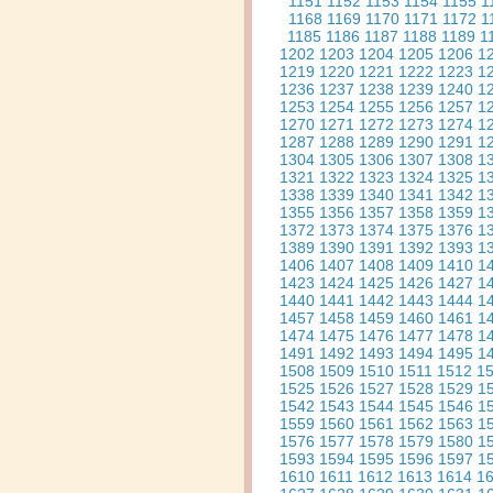
1151
1152
1153
1154
1155
1
1168
1169
1170
1171
1172
1
1185
1186
1187
1188
1189
1
1202
1203
1204
1205
1206
1
1219
1220
1221
1222
1223
1
1236
1237
1238
1239
1240
1
1253
1254
1255
1256
1257
1
1270
1271
1272
1273
1274
1
1287
1288
1289
1290
1291
1
1304
1305
1306
1307
1308
1
1321
1322
1323
1324
1325
1
1338
1339
1340
1341
1342
1
1355
1356
1357
1358
1359
1
1372
1373
1374
1375
1376
1
1389
1390
1391
1392
1393
1
1406
1407
1408
1409
1410
1
1423
1424
1425
1426
1427
1
1440
1441
1442
1443
1444
1
1457
1458
1459
1460
1461
1
1474
1475
1476
1477
1478
1
1491
1492
1493
1494
1495
1
1508
1509
1510
1511
1512
1
1525
1526
1527
1528
1529
1
1542
1543
1544
1545
1546
1
1559
1560
1561
1562
1563
1
1576
1577
1578
1579
1580
1
1593
1594
1595
1596
1597
1
1610
1611
1612
1613
1614
1