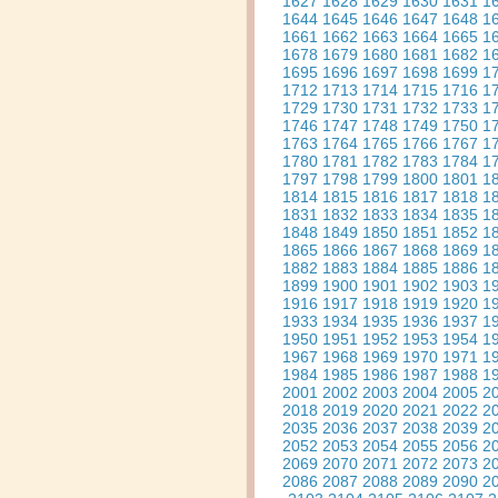
1627
1628
1629
1630
1631
1
1644
1645
1646
1647
1648
1
1661
1662
1663
1664
1665
1
1678
1679
1680
1681
1682
1
1695
1696
1697
1698
1699
1
1712
1713
1714
1715
1716
1
1729
1730
1731
1732
1733
1
1746
1747
1748
1749
1750
1
1763
1764
1765
1766
1767
1
1780
1781
1782
1783
1784
1
1797
1798
1799
1800
1801
1
1814
1815
1816
1817
1818
1
1831
1832
1833
1834
1835
1
1848
1849
1850
1851
1852
1
1865
1866
1867
1868
1869
1
1882
1883
1884
1885
1886
1
1899
1900
1901
1902
1903
1
1916
1917
1918
1919
1920
1
1933
1934
1935
1936
1937
1
1950
1951
1952
1953
1954
1
1967
1968
1969
1970
1971
1
1984
1985
1986
1987
1988
1
2001
2002
2003
2004
2005
2
2018
2019
2020
2021
2022
2
2035
2036
2037
2038
2039
2
2052
2053
2054
2055
2056
2
2069
2070
2071
2072
2073
2
2086
2087
2088
2089
2090
2