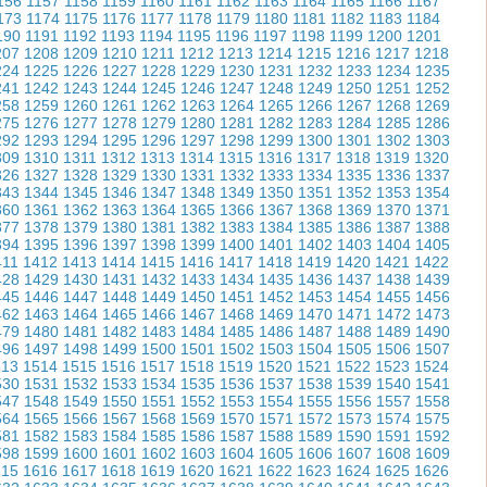
156
1157
1158
1159
1160
1161
1162
1163
1164
1165
1166
1167
173
1174
1175
1176
1177
1178
1179
1180
1181
1182
1183
1184
190
1191
1192
1193
1194
1195
1196
1197
1198
1199
1200
1201
207
1208
1209
1210
1211
1212
1213
1214
1215
1216
1217
1218
224
1225
1226
1227
1228
1229
1230
1231
1232
1233
1234
1235
241
1242
1243
1244
1245
1246
1247
1248
1249
1250
1251
1252
258
1259
1260
1261
1262
1263
1264
1265
1266
1267
1268
1269
275
1276
1277
1278
1279
1280
1281
1282
1283
1284
1285
1286
292
1293
1294
1295
1296
1297
1298
1299
1300
1301
1302
1303
309
1310
1311
1312
1313
1314
1315
1316
1317
1318
1319
1320
326
1327
1328
1329
1330
1331
1332
1333
1334
1335
1336
1337
343
1344
1345
1346
1347
1348
1349
1350
1351
1352
1353
1354
360
1361
1362
1363
1364
1365
1366
1367
1368
1369
1370
1371
377
1378
1379
1380
1381
1382
1383
1384
1385
1386
1387
1388
394
1395
1396
1397
1398
1399
1400
1401
1402
1403
1404
1405
411
1412
1413
1414
1415
1416
1417
1418
1419
1420
1421
1422
428
1429
1430
1431
1432
1433
1434
1435
1436
1437
1438
1439
445
1446
1447
1448
1449
1450
1451
1452
1453
1454
1455
1456
462
1463
1464
1465
1466
1467
1468
1469
1470
1471
1472
1473
479
1480
1481
1482
1483
1484
1485
1486
1487
1488
1489
1490
496
1497
1498
1499
1500
1501
1502
1503
1504
1505
1506
1507
513
1514
1515
1516
1517
1518
1519
1520
1521
1522
1523
1524
530
1531
1532
1533
1534
1535
1536
1537
1538
1539
1540
1541
547
1548
1549
1550
1551
1552
1553
1554
1555
1556
1557
1558
564
1565
1566
1567
1568
1569
1570
1571
1572
1573
1574
1575
581
1582
1583
1584
1585
1586
1587
1588
1589
1590
1591
1592
598
1599
1600
1601
1602
1603
1604
1605
1606
1607
1608
1609
615
1616
1617
1618
1619
1620
1621
1622
1623
1624
1625
1626