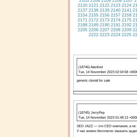
2103
2104
2105
2106
2107
2
2120
2121
2122
2123
2124
2
2137
2138
2139
2140
2141
2
2154
2155
2156
2157
2158
2
2171
2172
2173
2174
2175
2
2188
2189
2190
2191
2192
2
2205
2206
2207
2208
2209
2
2222
2223
2224
2225
2
(18746) AlanKed
Tue, 14 November 2023 02:04:58 +000
generic clomid for sale
(18745) JerryPep
Tue, 14 November 2023 01:48:13 +000
SEO JAZZ — это СЕО компания, а не си
У нас можно бесплатно заказать аудит 