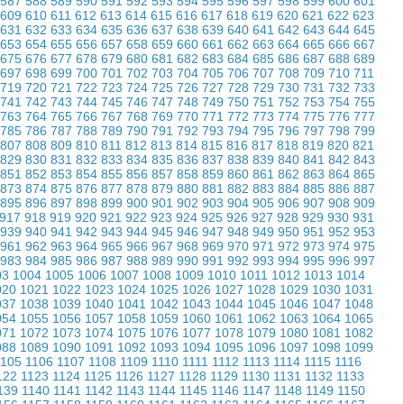
587
588
589
590
591
592
593
594
595
596
597
598
599
600
601
609
610
611
612
613
614
615
616
617
618
619
620
621
622
623
631
632
633
634
635
636
637
638
639
640
641
642
643
644
645
653
654
655
656
657
658
659
660
661
662
663
664
665
666
667
675
676
677
678
679
680
681
682
683
684
685
686
687
688
689
697
698
699
700
701
702
703
704
705
706
707
708
709
710
711
719
720
721
722
723
724
725
726
727
728
729
730
731
732
733
741
742
743
744
745
746
747
748
749
750
751
752
753
754
755
763
764
765
766
767
768
769
770
771
772
773
774
775
776
777
785
786
787
788
789
790
791
792
793
794
795
796
797
798
799
807
808
809
810
811
812
813
814
815
816
817
818
819
820
821
829
830
831
832
833
834
835
836
837
838
839
840
841
842
843
851
852
853
854
855
856
857
858
859
860
861
862
863
864
865
873
874
875
876
877
878
879
880
881
882
883
884
885
886
887
895
896
897
898
899
900
901
902
903
904
905
906
907
908
909
917
918
919
920
921
922
923
924
925
926
927
928
929
930
931
939
940
941
942
943
944
945
946
947
948
949
950
951
952
953
961
962
963
964
965
966
967
968
969
970
971
972
973
974
975
983
984
985
986
987
988
989
990
991
992
993
994
995
996
997
03
1004
1005
1006
1007
1008
1009
1010
1011
1012
1013
1014
020
1021
1022
1023
1024
1025
1026
1027
1028
1029
1030
1031
037
1038
1039
1040
1041
1042
1043
1044
1045
1046
1047
1048
054
1055
1056
1057
1058
1059
1060
1061
1062
1063
1064
1065
071
1072
1073
1074
1075
1076
1077
1078
1079
1080
1081
1082
088
1089
1090
1091
1092
1093
1094
1095
1096
1097
1098
1099
1105
1106
1107
1108
1109
1110
1111
1112
1113
1114
1115
1116
122
1123
1124
1125
1126
1127
1128
1129
1130
1131
1132
1133
139
1140
1141
1142
1143
1144
1145
1146
1147
1148
1149
1150