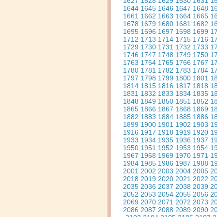
1627
1628
1629
1630
1631
1
1644
1645
1646
1647
1648
1
1661
1662
1663
1664
1665
1
1678
1679
1680
1681
1682
1
1695
1696
1697
1698
1699
1
1712
1713
1714
1715
1716
1
1729
1730
1731
1732
1733
1
1746
1747
1748
1749
1750
1
1763
1764
1765
1766
1767
1
1780
1781
1782
1783
1784
1
1797
1798
1799
1800
1801
1
1814
1815
1816
1817
1818
1
1831
1832
1833
1834
1835
1
1848
1849
1850
1851
1852
1
1865
1866
1867
1868
1869
1
1882
1883
1884
1885
1886
1
1899
1900
1901
1902
1903
1
1916
1917
1918
1919
1920
1
1933
1934
1935
1936
1937
1
1950
1951
1952
1953
1954
1
1967
1968
1969
1970
1971
1
1984
1985
1986
1987
1988
1
2001
2002
2003
2004
2005
2
2018
2019
2020
2021
2022
2
2035
2036
2037
2038
2039
2
2052
2053
2054
2055
2056
2
2069
2070
2071
2072
2073
2
2086
2087
2088
2089
2090
2