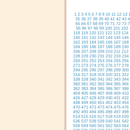
1
2
3
4
5
6
7
8
9
10
11
12
13
35
36
37
38
39
40
41
42
43
4
65
66
67
68
69
70
71
72
73
7
95
96
97
98
99
100
101
102
118
119
120
121
122
123
124
140
141
142
143
144
145
146
162
163
164
165
166
167
168
184
185
186
187
188
189
190
206
207
208
209
210
211
212
228
229
230
231
232
233
234
250
251
252
253
254
255
256
272
273
274
275
276
277
278
294
295
296
297
298
299
300
316
317
318
319
320
321
322
338
339
340
341
342
343
344
360
361
362
363
364
365
366
382
383
384
385
386
387
388
404
405
406
407
408
409
410
426
427
428
429
430
431
432
448
449
450
451
452
453
454
470
471
472
473
474
475
476
492
493
494
495
496
497
498
514
515
516
517
518
519
520
536
537
538
539
540
541
542
558
559
560
561
562
563
564