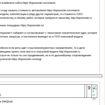
забилити сайта https://topseosite.ru/contacts
сходу назвать стоимость автомобиля https://topseosite.ru/contacts
модели, комплектации и ряда других параметров, то стоимость СЕО-
личеству и объёму работ, которые требуются заказчику http://topseosite.ru
них площадках https://topseosite.ru/
пециалист собирает и согласовывает с заказчиком семантическое ядро, которое
тотных запросов, и постепенно выводит их в ТОП поисковой выдачи
собенно если речь идет о высококонкурентных направлениях, то и дело
ющими занять свое место в поисковой выдаче http://topseosite.ru
луги не только по сео-продвижению, но и по дальнейшему сопровождению
татов https://topseosite.ru/uslugi
0
e 5442[/url]