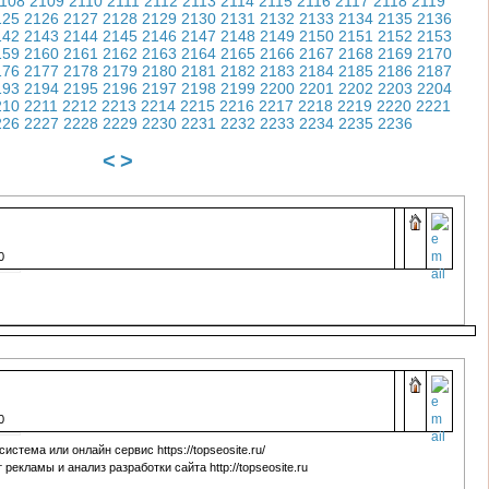
108
2109
2110
2111
2112
2113
2114
2115
2116
2117
2118
2119
125
2126
2127
2128
2129
2130
2131
2132
2133
2134
2135
2136
142
2143
2144
2145
2146
2147
2148
2149
2150
2151
2152
2153
159
2160
2161
2162
2163
2164
2165
2166
2167
2168
2169
2170
176
2177
2178
2179
2180
2181
2182
2183
2184
2185
2186
2187
193
2194
2195
2196
2197
2198
2199
2200
2201
2202
2203
2204
210
2211
2212
2213
2214
2215
2216
2217
2218
2219
2220
2221
226
2227
2228
2229
2230
2231
2232
2233
2234
2235
2236
<
>
0
0
стема или онлайн сервис https://topseosite.ru/
рекламы и анализ разработки сайта http://topseosite.ru