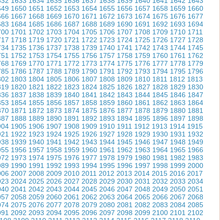
632
1633
1634
1635
1636
1637
1638
1639
1640
1641
1642
1643
649
1650
1651
1652
1653
1654
1655
1656
1657
1658
1659
1660
666
1667
1668
1669
1670
1671
1672
1673
1674
1675
1676
1677
683
1684
1685
1686
1687
1688
1689
1690
1691
1692
1693
1694
700
1701
1702
1703
1704
1705
1706
1707
1708
1709
1710
1711
717
1718
1719
1720
1721
1722
1723
1724
1725
1726
1727
1728
734
1735
1736
1737
1738
1739
1740
1741
1742
1743
1744
1745
751
1752
1753
1754
1755
1756
1757
1758
1759
1760
1761
1762
768
1769
1770
1771
1772
1773
1774
1775
1776
1777
1778
1779
785
1786
1787
1788
1789
1790
1791
1792
1793
1794
1795
1796
802
1803
1804
1805
1806
1807
1808
1809
1810
1811
1812
1813
819
1820
1821
1822
1823
1824
1825
1826
1827
1828
1829
1830
836
1837
1838
1839
1840
1841
1842
1843
1844
1845
1846
1847
853
1854
1855
1856
1857
1858
1859
1860
1861
1862
1863
1864
870
1871
1872
1873
1874
1875
1876
1877
1878
1879
1880
1881
887
1888
1889
1890
1891
1892
1893
1894
1895
1896
1897
1898
904
1905
1906
1907
1908
1909
1910
1911
1912
1913
1914
1915
921
1922
1923
1924
1925
1926
1927
1928
1929
1930
1931
1932
938
1939
1940
1941
1942
1943
1944
1945
1946
1947
1948
1949
955
1956
1957
1958
1959
1960
1961
1962
1963
1964
1965
1966
972
1973
1974
1975
1976
1977
1978
1979
1980
1981
1982
1983
989
1990
1991
1992
1993
1994
1995
1996
1997
1998
1999
2000
006
2007
2008
2009
2010
2011
2012
2013
2014
2015
2016
2017
023
2024
2025
2026
2027
2028
2029
2030
2031
2032
2033
2034
040
2041
2042
2043
2044
2045
2046
2047
2048
2049
2050
2051
057
2058
2059
2060
2061
2062
2063
2064
2065
2066
2067
2068
074
2075
2076
2077
2078
2079
2080
2081
2082
2083
2084
2085
091
2092
2093
2094
2095
2096
2097
2098
2099
2100
2101
2102