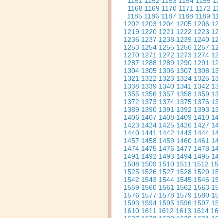
1151
1152
1153
1154
1155
1
1168
1169
1170
1171
1172
1
1185
1186
1187
1188
1189
1
1202
1203
1204
1205
1206
1
1219
1220
1221
1222
1223
1
1236
1237
1238
1239
1240
1
1253
1254
1255
1256
1257
1
1270
1271
1272
1273
1274
1
1287
1288
1289
1290
1291
1
1304
1305
1306
1307
1308
1
1321
1322
1323
1324
1325
1
1338
1339
1340
1341
1342
1
1355
1356
1357
1358
1359
1
1372
1373
1374
1375
1376
1
1389
1390
1391
1392
1393
1
1406
1407
1408
1409
1410
1
1423
1424
1425
1426
1427
1
1440
1441
1442
1443
1444
1
1457
1458
1459
1460
1461
1
1474
1475
1476
1477
1478
1
1491
1492
1493
1494
1495
1
1508
1509
1510
1511
1512
1
1525
1526
1527
1528
1529
1
1542
1543
1544
1545
1546
1
1559
1560
1561
1562
1563
1
1576
1577
1578
1579
1580
1
1593
1594
1595
1596
1597
1
1610
1611
1612
1613
1614
1