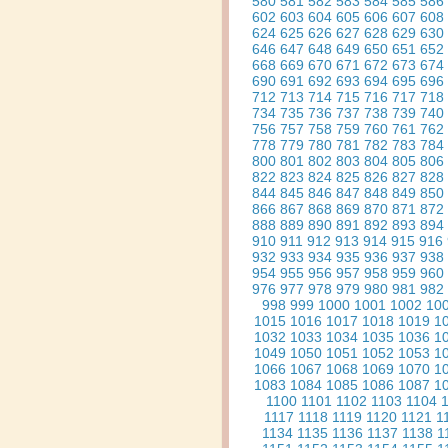
580
581
582
583
584
585
586
602
603
604
605
606
607
608
624
625
626
627
628
629
630
646
647
648
649
650
651
652
668
669
670
671
672
673
674
690
691
692
693
694
695
696
712
713
714
715
716
717
718
734
735
736
737
738
739
740
756
757
758
759
760
761
762
778
779
780
781
782
783
784
800
801
802
803
804
805
806
822
823
824
825
826
827
828
844
845
846
847
848
849
850
866
867
868
869
870
871
872
888
889
890
891
892
893
894
910
911
912
913
914
915
916
932
933
934
935
936
937
938
954
955
956
957
958
959
960
976
977
978
979
980
981
982
998
999
1000
1001
1002
10
1015
1016
1017
1018
1019
1
1032
1033
1034
1035
1036
1
1049
1050
1051
1052
1053
1
1066
1067
1068
1069
1070
1
1083
1084
1085
1086
1087
1
1100
1101
1102
1103
1104
1117
1118
1119
1120
1121
1
1134
1135
1136
1137
1138
1