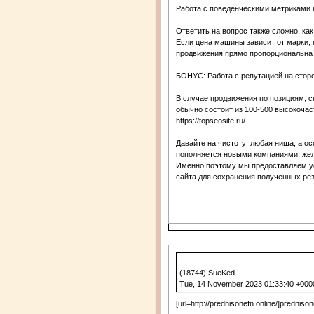
Работа с поведенческими метриками и ю
Ответить на вопрос также сложно, как 
Если цена машины зависит от марки, 
продвижения прямо пропорциональна ко
БОНУС: Работа с репутацией на сторон
В случае продвижения по позициям, с
обычно состоит из 100-500 высокочас
https://topseosite.ru/
Давайте на чистоту: любая ниша, а о
пополняется новыми компаниями, жела
Именно поэтому мы предоставляем ус
сайта для сохранения полученных резуль
(18744) SueKed
Tue, 14 November 2023 01:33:40 +000
[url=http://prednisonefn.online/]prednison