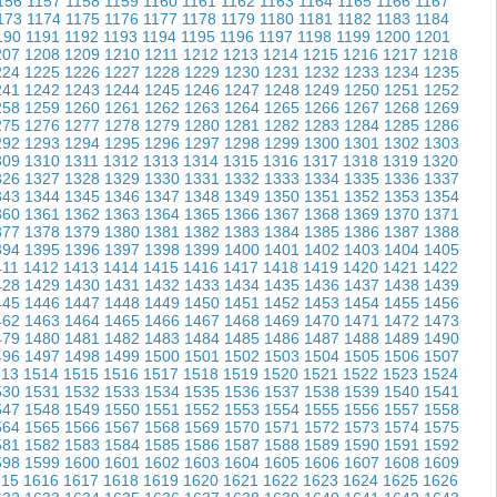
156
1157
1158
1159
1160
1161
1162
1163
1164
1165
1166
1167
173
1174
1175
1176
1177
1178
1179
1180
1181
1182
1183
1184
190
1191
1192
1193
1194
1195
1196
1197
1198
1199
1200
1201
207
1208
1209
1210
1211
1212
1213
1214
1215
1216
1217
1218
224
1225
1226
1227
1228
1229
1230
1231
1232
1233
1234
1235
241
1242
1243
1244
1245
1246
1247
1248
1249
1250
1251
1252
258
1259
1260
1261
1262
1263
1264
1265
1266
1267
1268
1269
275
1276
1277
1278
1279
1280
1281
1282
1283
1284
1285
1286
292
1293
1294
1295
1296
1297
1298
1299
1300
1301
1302
1303
309
1310
1311
1312
1313
1314
1315
1316
1317
1318
1319
1320
326
1327
1328
1329
1330
1331
1332
1333
1334
1335
1336
1337
343
1344
1345
1346
1347
1348
1349
1350
1351
1352
1353
1354
360
1361
1362
1363
1364
1365
1366
1367
1368
1369
1370
1371
377
1378
1379
1380
1381
1382
1383
1384
1385
1386
1387
1388
394
1395
1396
1397
1398
1399
1400
1401
1402
1403
1404
1405
411
1412
1413
1414
1415
1416
1417
1418
1419
1420
1421
1422
428
1429
1430
1431
1432
1433
1434
1435
1436
1437
1438
1439
445
1446
1447
1448
1449
1450
1451
1452
1453
1454
1455
1456
462
1463
1464
1465
1466
1467
1468
1469
1470
1471
1472
1473
479
1480
1481
1482
1483
1484
1485
1486
1487
1488
1489
1490
496
1497
1498
1499
1500
1501
1502
1503
1504
1505
1506
1507
513
1514
1515
1516
1517
1518
1519
1520
1521
1522
1523
1524
530
1531
1532
1533
1534
1535
1536
1537
1538
1539
1540
1541
547
1548
1549
1550
1551
1552
1553
1554
1555
1556
1557
1558
564
1565
1566
1567
1568
1569
1570
1571
1572
1573
1574
1575
581
1582
1583
1584
1585
1586
1587
1588
1589
1590
1591
1592
598
1599
1600
1601
1602
1603
1604
1605
1606
1607
1608
1609
615
1616
1617
1618
1619
1620
1621
1622
1623
1624
1625
1626