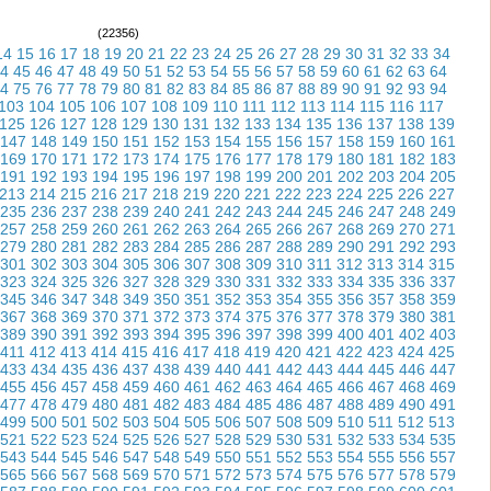
(22356)
14
15
16
17
18
19
20
21
22
23
24
25
26
27
28
29
30
31
32
33
34
4
45
46
47
48
49
50
51
52
53
54
55
56
57
58
59
60
61
62
63
64
4
75
76
77
78
79
80
81
82
83
84
85
86
87
88
89
90
91
92
93
94
103
104
105
106
107
108
109
110
111
112
113
114
115
116
117
125
126
127
128
129
130
131
132
133
134
135
136
137
138
139
147
148
149
150
151
152
153
154
155
156
157
158
159
160
161
169
170
171
172
173
174
175
176
177
178
179
180
181
182
183
191
192
193
194
195
196
197
198
199
200
201
202
203
204
205
213
214
215
216
217
218
219
220
221
222
223
224
225
226
227
235
236
237
238
239
240
241
242
243
244
245
246
247
248
249
257
258
259
260
261
262
263
264
265
266
267
268
269
270
271
279
280
281
282
283
284
285
286
287
288
289
290
291
292
293
301
302
303
304
305
306
307
308
309
310
311
312
313
314
315
323
324
325
326
327
328
329
330
331
332
333
334
335
336
337
345
346
347
348
349
350
351
352
353
354
355
356
357
358
359
367
368
369
370
371
372
373
374
375
376
377
378
379
380
381
389
390
391
392
393
394
395
396
397
398
399
400
401
402
403
411
412
413
414
415
416
417
418
419
420
421
422
423
424
425
433
434
435
436
437
438
439
440
441
442
443
444
445
446
447
455
456
457
458
459
460
461
462
463
464
465
466
467
468
469
477
478
479
480
481
482
483
484
485
486
487
488
489
490
491
499
500
501
502
503
504
505
506
507
508
509
510
511
512
513
521
522
523
524
525
526
527
528
529
530
531
532
533
534
535
543
544
545
546
547
548
549
550
551
552
553
554
555
556
557
565
566
567
568
569
570
571
572
573
574
575
576
577
578
579