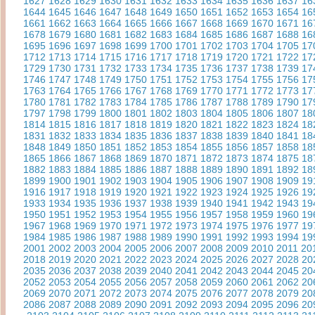
1627
1628
1629
1630
1631
1632
1633
1634
1635
1636
1637
16
1644
1645
1646
1647
1648
1649
1650
1651
1652
1653
1654
16
1661
1662
1663
1664
1665
1666
1667
1668
1669
1670
1671
16
1678
1679
1680
1681
1682
1683
1684
1685
1686
1687
1688
16
1695
1696
1697
1698
1699
1700
1701
1702
1703
1704
1705
17
1712
1713
1714
1715
1716
1717
1718
1719
1720
1721
1722
17
1729
1730
1731
1732
1733
1734
1735
1736
1737
1738
1739
17
1746
1747
1748
1749
1750
1751
1752
1753
1754
1755
1756
17
1763
1764
1765
1766
1767
1768
1769
1770
1771
1772
1773
17
1780
1781
1782
1783
1784
1785
1786
1787
1788
1789
1790
17
1797
1798
1799
1800
1801
1802
1803
1804
1805
1806
1807
18
1814
1815
1816
1817
1818
1819
1820
1821
1822
1823
1824
18
1831
1832
1833
1834
1835
1836
1837
1838
1839
1840
1841
18
1848
1849
1850
1851
1852
1853
1854
1855
1856
1857
1858
18
1865
1866
1867
1868
1869
1870
1871
1872
1873
1874
1875
18
1882
1883
1884
1885
1886
1887
1888
1889
1890
1891
1892
18
1899
1900
1901
1902
1903
1904
1905
1906
1907
1908
1909
19
1916
1917
1918
1919
1920
1921
1922
1923
1924
1925
1926
19
1933
1934
1935
1936
1937
1938
1939
1940
1941
1942
1943
19
1950
1951
1952
1953
1954
1955
1956
1957
1958
1959
1960
19
1967
1968
1969
1970
1971
1972
1973
1974
1975
1976
1977
19
1984
1985
1986
1987
1988
1989
1990
1991
1992
1993
1994
19
2001
2002
2003
2004
2005
2006
2007
2008
2009
2010
2011
20
2018
2019
2020
2021
2022
2023
2024
2025
2026
2027
2028
20
2035
2036
2037
2038
2039
2040
2041
2042
2043
2044
2045
20
2052
2053
2054
2055
2056
2057
2058
2059
2060
2061
2062
20
2069
2070
2071
2072
2073
2074
2075
2076
2077
2078
2079
20
2086
2087
2088
2089
2090
2091
2092
2093
2094
2095
2096
20