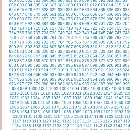
580
581
582
583
584
585
586
587
588
589
590
591
592
593
594
602
603
604
605
606
607
608
609
610
611
612
613
614
615
616
624
625
626
627
628
629
630
631
632
633
634
635
636
637
638
646
647
648
649
650
651
652
653
654
655
656
657
658
659
660
668
669
670
671
672
673
674
675
676
677
678
679
680
681
682
690
691
692
693
694
695
696
697
698
699
700
701
702
703
704
712
713
714
715
716
717
718
719
720
721
722
723
724
725
726
734
735
736
737
738
739
740
741
742
743
744
745
746
747
748
756
757
758
759
760
761
762
763
764
765
766
767
768
769
770
778
779
780
781
782
783
784
785
786
787
788
789
790
791
792
800
801
802
803
804
805
806
807
808
809
810
811
812
813
814
822
823
824
825
826
827
828
829
830
831
832
833
834
835
836
844
845
846
847
848
849
850
851
852
853
854
855
856
857
858
866
867
868
869
870
871
872
873
874
875
876
877
878
879
880
888
889
890
891
892
893
894
895
896
897
898
899
900
901
902
910
911
912
913
914
915
916
917
918
919
920
921
922
923
924
932
933
934
935
936
937
938
939
940
941
942
943
944
945
946
954
955
956
957
958
959
960
961
962
963
964
965
966
967
968
976
977
978
979
980
981
982
983
984
985
986
987
988
989
990
998
999
1000
1001
1002
1003
1004
1005
1006
1007
1008
100
1015
1016
1017
1018
1019
1020
1021
1022
1023
1024
1025
10
1032
1033
1034
1035
1036
1037
1038
1039
1040
1041
1042
10
1049
1050
1051
1052
1053
1054
1055
1056
1057
1058
1059
10
1066
1067
1068
1069
1070
1071
1072
1073
1074
1075
1076
10
1083
1084
1085
1086
1087
1088
1089
1090
1091
1092
1093
10
1100
1101
1102
1103
1104
1105
1106
1107
1108
1109
1110
11
1117
1118
1119
1120
1121
1122
1123
1124
1125
1126
1127
11
1134
1135
1136
1137
1138
1139
1140
1141
1142
1143
1144
11