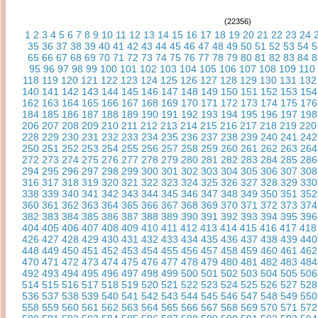
(22356)
1
2
3
4
5
6
7
8
9
10
11
12
13
14
15
16
17
18
19
20
21
22
23
24
35
36
37
38
39
40
41
42
43
44
45
46
47
48
49
50
51
52
53
54
5
65
66
67
68
69
70
71
72
73
74
75
76
77
78
79
80
81
82
83
84
8
95
96
97
98
99
100
101
102
103
104
105
106
107
108
109
110
118
119
120
121
122
123
124
125
126
127
128
129
130
131
132
140
141
142
143
144
145
146
147
148
149
150
151
152
153
154
162
163
164
165
166
167
168
169
170
171
172
173
174
175
176
184
185
186
187
188
189
190
191
192
193
194
195
196
197
198
206
207
208
209
210
211
212
213
214
215
216
217
218
219
220
228
229
230
231
232
233
234
235
236
237
238
239
240
241
242
250
251
252
253
254
255
256
257
258
259
260
261
262
263
264
272
273
274
275
276
277
278
279
280
281
282
283
284
285
286
294
295
296
297
298
299
300
301
302
303
304
305
306
307
308
316
317
318
319
320
321
322
323
324
325
326
327
328
329
330
338
339
340
341
342
343
344
345
346
347
348
349
350
351
352
360
361
362
363
364
365
366
367
368
369
370
371
372
373
374
382
383
384
385
386
387
388
389
390
391
392
393
394
395
396
404
405
406
407
408
409
410
411
412
413
414
415
416
417
418
426
427
428
429
430
431
432
433
434
435
436
437
438
439
440
448
449
450
451
452
453
454
455
456
457
458
459
460
461
462
470
471
472
473
474
475
476
477
478
479
480
481
482
483
484
492
493
494
495
496
497
498
499
500
501
502
503
504
505
506
514
515
516
517
518
519
520
521
522
523
524
525
526
527
528
536
537
538
539
540
541
542
543
544
545
546
547
548
549
550
558
559
560
561
562
563
564
565
566
567
568
569
570
571
572