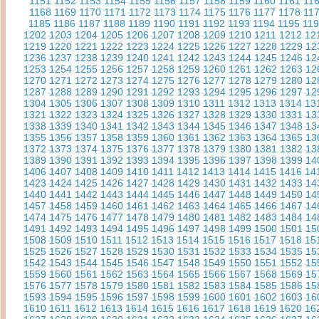
1151
1152
1153
1154
1155
1156
1157
1158
1159
1160
1161
11
1168
1169
1170
1171
1172
1173
1174
1175
1176
1177
1178
11
1185
1186
1187
1188
1189
1190
1191
1192
1193
1194
1195
11
1202
1203
1204
1205
1206
1207
1208
1209
1210
1211
1212
12
1219
1220
1221
1222
1223
1224
1225
1226
1227
1228
1229
12
1236
1237
1238
1239
1240
1241
1242
1243
1244
1245
1246
12
1253
1254
1255
1256
1257
1258
1259
1260
1261
1262
1263
12
1270
1271
1272
1273
1274
1275
1276
1277
1278
1279
1280
12
1287
1288
1289
1290
1291
1292
1293
1294
1295
1296
1297
12
1304
1305
1306
1307
1308
1309
1310
1311
1312
1313
1314
13
1321
1322
1323
1324
1325
1326
1327
1328
1329
1330
1331
13
1338
1339
1340
1341
1342
1343
1344
1345
1346
1347
1348
13
1355
1356
1357
1358
1359
1360
1361
1362
1363
1364
1365
13
1372
1373
1374
1375
1376
1377
1378
1379
1380
1381
1382
13
1389
1390
1391
1392
1393
1394
1395
1396
1397
1398
1399
14
1406
1407
1408
1409
1410
1411
1412
1413
1414
1415
1416
14
1423
1424
1425
1426
1427
1428
1429
1430
1431
1432
1433
14
1440
1441
1442
1443
1444
1445
1446
1447
1448
1449
1450
14
1457
1458
1459
1460
1461
1462
1463
1464
1465
1466
1467
14
1474
1475
1476
1477
1478
1479
1480
1481
1482
1483
1484
14
1491
1492
1493
1494
1495
1496
1497
1498
1499
1500
1501
15
1508
1509
1510
1511
1512
1513
1514
1515
1516
1517
1518
15
1525
1526
1527
1528
1529
1530
1531
1532
1533
1534
1535
15
1542
1543
1544
1545
1546
1547
1548
1549
1550
1551
1552
15
1559
1560
1561
1562
1563
1564
1565
1566
1567
1568
1569
15
1576
1577
1578
1579
1580
1581
1582
1583
1584
1585
1586
15
1593
1594
1595
1596
1597
1598
1599
1600
1601
1602
1603
16
1610
1611
1612
1613
1614
1615
1616
1617
1618
1619
1620
16