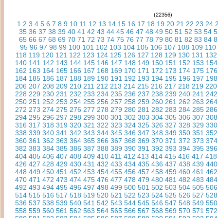
(22356)
1
2
3
4
5
6
7
8
9
10
11
12
13
14
15
16
17
18
19
20
21
22
23
24
35
36
37
38
39
40
41
42
43
44
45
46
47
48
49
50
51
52
53
54
5
65
66
67
68
69
70
71
72
73
74
75
76
77
78
79
80
81
82
83
84
8
95
96
97
98
99
100
101
102
103
104
105
106
107
108
109
110
118
119
120
121
122
123
124
125
126
127
128
129
130
131
132
140
141
142
143
144
145
146
147
148
149
150
151
152
153
154
162
163
164
165
166
167
168
169
170
171
172
173
174
175
176
184
185
186
187
188
189
190
191
192
193
194
195
196
197
198
206
207
208
209
210
211
212
213
214
215
216
217
218
219
220
228
229
230
231
232
233
234
235
236
237
238
239
240
241
242
250
251
252
253
254
255
256
257
258
259
260
261
262
263
264
272
273
274
275
276
277
278
279
280
281
282
283
284
285
286
294
295
296
297
298
299
300
301
302
303
304
305
306
307
308
316
317
318
319
320
321
322
323
324
325
326
327
328
329
330
338
339
340
341
342
343
344
345
346
347
348
349
350
351
352
360
361
362
363
364
365
366
367
368
369
370
371
372
373
374
382
383
384
385
386
387
388
389
390
391
392
393
394
395
396
404
405
406
407
408
409
410
411
412
413
414
415
416
417
418
426
427
428
429
430
431
432
433
434
435
436
437
438
439
440
448
449
450
451
452
453
454
455
456
457
458
459
460
461
462
470
471
472
473
474
475
476
477
478
479
480
481
482
483
484
492
493
494
495
496
497
498
499
500
501
502
503
504
505
506
514
515
516
517
518
519
520
521
522
523
524
525
526
527
528
536
537
538
539
540
541
542
543
544
545
546
547
548
549
550
558
559
560
561
562
563
564
565
566
567
568
569
570
571
572