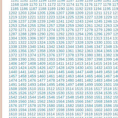
1151
1152
1153
1154
1155
1156
1157
1158
1159
1160
1161
11
1168
1169
1170
1171
1172
1173
1174
1175
1176
1177
1178
11
1185
1186
1187
1188
1189
1190
1191
1192
1193
1194
1195
11
1202
1203
1204
1205
1206
1207
1208
1209
1210
1211
1212
12
1219
1220
1221
1222
1223
1224
1225
1226
1227
1228
1229
12
1236
1237
1238
1239
1240
1241
1242
1243
1244
1245
1246
12
1253
1254
1255
1256
1257
1258
1259
1260
1261
1262
1263
12
1270
1271
1272
1273
1274
1275
1276
1277
1278
1279
1280
12
1287
1288
1289
1290
1291
1292
1293
1294
1295
1296
1297
12
1304
1305
1306
1307
1308
1309
1310
1311
1312
1313
1314
13
1321
1322
1323
1324
1325
1326
1327
1328
1329
1330
1331
13
1338
1339
1340
1341
1342
1343
1344
1345
1346
1347
1348
13
1355
1356
1357
1358
1359
1360
1361
1362
1363
1364
1365
13
1372
1373
1374
1375
1376
1377
1378
1379
1380
1381
1382
13
1389
1390
1391
1392
1393
1394
1395
1396
1397
1398
1399
14
1406
1407
1408
1409
1410
1411
1412
1413
1414
1415
1416
14
1423
1424
1425
1426
1427
1428
1429
1430
1431
1432
1433
14
1440
1441
1442
1443
1444
1445
1446
1447
1448
1449
1450
14
1457
1458
1459
1460
1461
1462
1463
1464
1465
1466
1467
14
1474
1475
1476
1477
1478
1479
1480
1481
1482
1483
1484
14
1491
1492
1493
1494
1495
1496
1497
1498
1499
1500
1501
15
1508
1509
1510
1511
1512
1513
1514
1515
1516
1517
1518
15
1525
1526
1527
1528
1529
1530
1531
1532
1533
1534
1535
15
1542
1543
1544
1545
1546
1547
1548
1549
1550
1551
1552
15
1559
1560
1561
1562
1563
1564
1565
1566
1567
1568
1569
15
1576
1577
1578
1579
1580
1581
1582
1583
1584
1585
1586
15
1593
1594
1595
1596
1597
1598
1599
1600
1601
1602
1603
16
1610
1611
1612
1613
1614
1615
1616
1617
1618
1619
1620
16