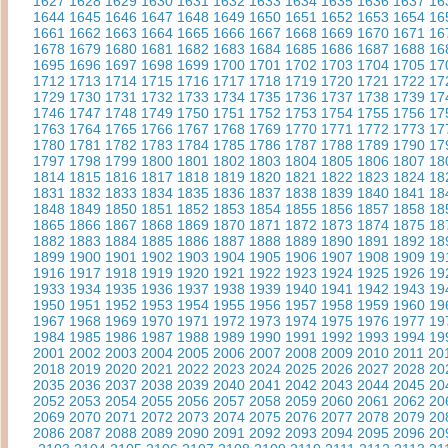
1627
1628
1629
1630
1631
1632
1633
1634
1635
1636
1637
16
1644
1645
1646
1647
1648
1649
1650
1651
1652
1653
1654
16
1661
1662
1663
1664
1665
1666
1667
1668
1669
1670
1671
16
1678
1679
1680
1681
1682
1683
1684
1685
1686
1687
1688
16
1695
1696
1697
1698
1699
1700
1701
1702
1703
1704
1705
17
1712
1713
1714
1715
1716
1717
1718
1719
1720
1721
1722
17
1729
1730
1731
1732
1733
1734
1735
1736
1737
1738
1739
17
1746
1747
1748
1749
1750
1751
1752
1753
1754
1755
1756
17
1763
1764
1765
1766
1767
1768
1769
1770
1771
1772
1773
17
1780
1781
1782
1783
1784
1785
1786
1787
1788
1789
1790
17
1797
1798
1799
1800
1801
1802
1803
1804
1805
1806
1807
18
1814
1815
1816
1817
1818
1819
1820
1821
1822
1823
1824
18
1831
1832
1833
1834
1835
1836
1837
1838
1839
1840
1841
18
1848
1849
1850
1851
1852
1853
1854
1855
1856
1857
1858
18
1865
1866
1867
1868
1869
1870
1871
1872
1873
1874
1875
18
1882
1883
1884
1885
1886
1887
1888
1889
1890
1891
1892
18
1899
1900
1901
1902
1903
1904
1905
1906
1907
1908
1909
19
1916
1917
1918
1919
1920
1921
1922
1923
1924
1925
1926
19
1933
1934
1935
1936
1937
1938
1939
1940
1941
1942
1943
19
1950
1951
1952
1953
1954
1955
1956
1957
1958
1959
1960
19
1967
1968
1969
1970
1971
1972
1973
1974
1975
1976
1977
19
1984
1985
1986
1987
1988
1989
1990
1991
1992
1993
1994
19
2001
2002
2003
2004
2005
2006
2007
2008
2009
2010
2011
20
2018
2019
2020
2021
2022
2023
2024
2025
2026
2027
2028
20
2035
2036
2037
2038
2039
2040
2041
2042
2043
2044
2045
20
2052
2053
2054
2055
2056
2057
2058
2059
2060
2061
2062
20
2069
2070
2071
2072
2073
2074
2075
2076
2077
2078
2079
20
2086
2087
2088
2089
2090
2091
2092
2093
2094
2095
2096
20