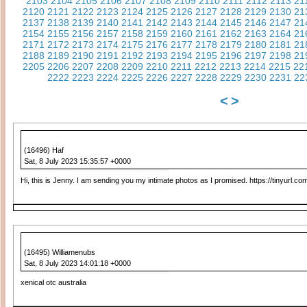
2103
2104
2105
2106
2107
2108
2109
2110
2111
2112
2113
21
2120
2121
2122
2123
2124
2125
2126
2127
2128
2129
2130
21
2137
2138
2139
2140
2141
2142
2143
2144
2145
2146
2147
21
2154
2155
2156
2157
2158
2159
2160
2161
2162
2163
2164
21
2171
2172
2173
2174
2175
2176
2177
2178
2179
2180
2181
21
2188
2189
2190
2191
2192
2193
2194
2195
2196
2197
2198
21
2205
2206
2207
2208
2209
2210
2211
2212
2213
2214
2215
22
2222
2223
2224
2225
2226
2227
2228
2229
2230
2231
22
<
>
(16496) Haf
Sat, 8 July 2023 15:35:57 +0000
Hi, this is Jenny. I am sending you my intimate photos as I promised. https://tinyurl.c
(16495) Williamenubs
Sat, 8 July 2023 14:01:18 +0000
xenical otc australia