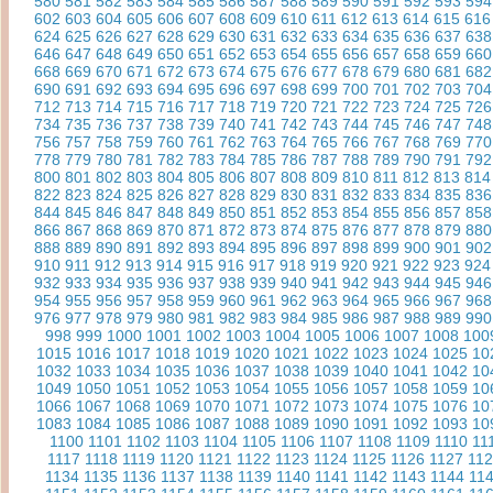
580
581
582
583
584
585
586
587
588
589
590
591
592
593
594
602
603
604
605
606
607
608
609
610
611
612
613
614
615
616
624
625
626
627
628
629
630
631
632
633
634
635
636
637
638
646
647
648
649
650
651
652
653
654
655
656
657
658
659
660
668
669
670
671
672
673
674
675
676
677
678
679
680
681
682
690
691
692
693
694
695
696
697
698
699
700
701
702
703
704
712
713
714
715
716
717
718
719
720
721
722
723
724
725
726
734
735
736
737
738
739
740
741
742
743
744
745
746
747
748
756
757
758
759
760
761
762
763
764
765
766
767
768
769
770
778
779
780
781
782
783
784
785
786
787
788
789
790
791
792
800
801
802
803
804
805
806
807
808
809
810
811
812
813
814
822
823
824
825
826
827
828
829
830
831
832
833
834
835
836
844
845
846
847
848
849
850
851
852
853
854
855
856
857
858
866
867
868
869
870
871
872
873
874
875
876
877
878
879
880
888
889
890
891
892
893
894
895
896
897
898
899
900
901
902
910
911
912
913
914
915
916
917
918
919
920
921
922
923
924
932
933
934
935
936
937
938
939
940
941
942
943
944
945
946
954
955
956
957
958
959
960
961
962
963
964
965
966
967
968
976
977
978
979
980
981
982
983
984
985
986
987
988
989
990
998
999
1000
1001
1002
1003
1004
1005
1006
1007
1008
100
1015
1016
1017
1018
1019
1020
1021
1022
1023
1024
1025
10
1032
1033
1034
1035
1036
1037
1038
1039
1040
1041
1042
10
1049
1050
1051
1052
1053
1054
1055
1056
1057
1058
1059
10
1066
1067
1068
1069
1070
1071
1072
1073
1074
1075
1076
10
1083
1084
1085
1086
1087
1088
1089
1090
1091
1092
1093
10
1100
1101
1102
1103
1104
1105
1106
1107
1108
1109
1110
11
1117
1118
1119
1120
1121
1122
1123
1124
1125
1126
1127
11
1134
1135
1136
1137
1138
1139
1140
1141
1142
1143
1144
11