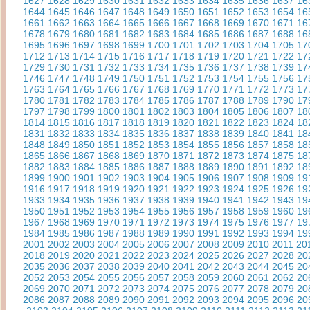
1627
1628
1629
1630
1631
1632
1633
1634
1635
1636
1637
16
1644
1645
1646
1647
1648
1649
1650
1651
1652
1653
1654
16
1661
1662
1663
1664
1665
1666
1667
1668
1669
1670
1671
16
1678
1679
1680
1681
1682
1683
1684
1685
1686
1687
1688
16
1695
1696
1697
1698
1699
1700
1701
1702
1703
1704
1705
17
1712
1713
1714
1715
1716
1717
1718
1719
1720
1721
1722
17
1729
1730
1731
1732
1733
1734
1735
1736
1737
1738
1739
17
1746
1747
1748
1749
1750
1751
1752
1753
1754
1755
1756
17
1763
1764
1765
1766
1767
1768
1769
1770
1771
1772
1773
17
1780
1781
1782
1783
1784
1785
1786
1787
1788
1789
1790
17
1797
1798
1799
1800
1801
1802
1803
1804
1805
1806
1807
18
1814
1815
1816
1817
1818
1819
1820
1821
1822
1823
1824
18
1831
1832
1833
1834
1835
1836
1837
1838
1839
1840
1841
18
1848
1849
1850
1851
1852
1853
1854
1855
1856
1857
1858
18
1865
1866
1867
1868
1869
1870
1871
1872
1873
1874
1875
18
1882
1883
1884
1885
1886
1887
1888
1889
1890
1891
1892
18
1899
1900
1901
1902
1903
1904
1905
1906
1907
1908
1909
19
1916
1917
1918
1919
1920
1921
1922
1923
1924
1925
1926
19
1933
1934
1935
1936
1937
1938
1939
1940
1941
1942
1943
19
1950
1951
1952
1953
1954
1955
1956
1957
1958
1959
1960
19
1967
1968
1969
1970
1971
1972
1973
1974
1975
1976
1977
19
1984
1985
1986
1987
1988
1989
1990
1991
1992
1993
1994
19
2001
2002
2003
2004
2005
2006
2007
2008
2009
2010
2011
20
2018
2019
2020
2021
2022
2023
2024
2025
2026
2027
2028
20
2035
2036
2037
2038
2039
2040
2041
2042
2043
2044
2045
20
2052
2053
2054
2055
2056
2057
2058
2059
2060
2061
2062
20
2069
2070
2071
2072
2073
2074
2075
2076
2077
2078
2079
20
2086
2087
2088
2089
2090
2091
2092
2093
2094
2095
2096
20