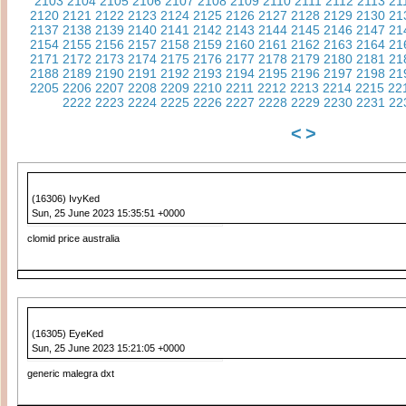
2103
2104
2105
2106
2107
2108
2109
2110
2111
2112
2113
21
2120
2121
2122
2123
2124
2125
2126
2127
2128
2129
2130
21
2137
2138
2139
2140
2141
2142
2143
2144
2145
2146
2147
21
2154
2155
2156
2157
2158
2159
2160
2161
2162
2163
2164
21
2171
2172
2173
2174
2175
2176
2177
2178
2179
2180
2181
21
2188
2189
2190
2191
2192
2193
2194
2195
2196
2197
2198
21
2205
2206
2207
2208
2209
2210
2211
2212
2213
2214
2215
22
2222
2223
2224
2225
2226
2227
2228
2229
2230
2231
22
<
>
(16306) IvyKed
Sun, 25 June 2023 15:35:51 +0000
clomid price australia
(16305) EyeKed
Sun, 25 June 2023 15:21:05 +0000
generic malegra dxt