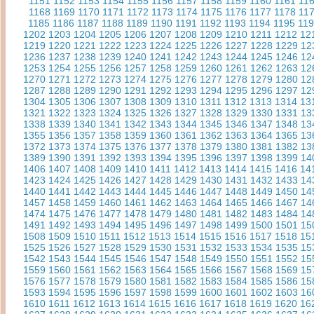
1151
1152
1153
1154
1155
1156
1157
1158
1159
1160
1161
11
1168
1169
1170
1171
1172
1173
1174
1175
1176
1177
1178
11
1185
1186
1187
1188
1189
1190
1191
1192
1193
1194
1195
11
1202
1203
1204
1205
1206
1207
1208
1209
1210
1211
1212
12
1219
1220
1221
1222
1223
1224
1225
1226
1227
1228
1229
12
1236
1237
1238
1239
1240
1241
1242
1243
1244
1245
1246
12
1253
1254
1255
1256
1257
1258
1259
1260
1261
1262
1263
12
1270
1271
1272
1273
1274
1275
1276
1277
1278
1279
1280
12
1287
1288
1289
1290
1291
1292
1293
1294
1295
1296
1297
12
1304
1305
1306
1307
1308
1309
1310
1311
1312
1313
1314
13
1321
1322
1323
1324
1325
1326
1327
1328
1329
1330
1331
13
1338
1339
1340
1341
1342
1343
1344
1345
1346
1347
1348
13
1355
1356
1357
1358
1359
1360
1361
1362
1363
1364
1365
13
1372
1373
1374
1375
1376
1377
1378
1379
1380
1381
1382
13
1389
1390
1391
1392
1393
1394
1395
1396
1397
1398
1399
14
1406
1407
1408
1409
1410
1411
1412
1413
1414
1415
1416
14
1423
1424
1425
1426
1427
1428
1429
1430
1431
1432
1433
14
1440
1441
1442
1443
1444
1445
1446
1447
1448
1449
1450
14
1457
1458
1459
1460
1461
1462
1463
1464
1465
1466
1467
14
1474
1475
1476
1477
1478
1479
1480
1481
1482
1483
1484
14
1491
1492
1493
1494
1495
1496
1497
1498
1499
1500
1501
15
1508
1509
1510
1511
1512
1513
1514
1515
1516
1517
1518
15
1525
1526
1527
1528
1529
1530
1531
1532
1533
1534
1535
15
1542
1543
1544
1545
1546
1547
1548
1549
1550
1551
1552
15
1559
1560
1561
1562
1563
1564
1565
1566
1567
1568
1569
15
1576
1577
1578
1579
1580
1581
1582
1583
1584
1585
1586
15
1593
1594
1595
1596
1597
1598
1599
1600
1601
1602
1603
16
1610
1611
1612
1613
1614
1615
1616
1617
1618
1619
1620
16