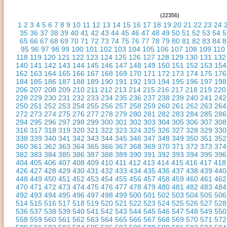
(22356)
1
2
3
4
5
6
7
8
9
10
11
12
13
14
15
16
17
18
19
20
21
22
23
24
35
36
37
38
39
40
41
42
43
44
45
46
47
48
49
50
51
52
53
54
5
65
66
67
68
69
70
71
72
73
74
75
76
77
78
79
80
81
82
83
84
8
95
96
97
98
99
100
101
102
103
104
105
106
107
108
109
110
118
119
120
121
122
123
124
125
126
127
128
129
130
131
132
140
141
142
143
144
145
146
147
148
149
150
151
152
153
154
162
163
164
165
166
167
168
169
170
171
172
173
174
175
176
184
185
186
187
188
189
190
191
192
193
194
195
196
197
198
206
207
208
209
210
211
212
213
214
215
216
217
218
219
220
228
229
230
231
232
233
234
235
236
237
238
239
240
241
242
250
251
252
253
254
255
256
257
258
259
260
261
262
263
264
272
273
274
275
276
277
278
279
280
281
282
283
284
285
286
294
295
296
297
298
299
300
301
302
303
304
305
306
307
308
316
317
318
319
320
321
322
323
324
325
326
327
328
329
330
338
339
340
341
342
343
344
345
346
347
348
349
350
351
352
360
361
362
363
364
365
366
367
368
369
370
371
372
373
374
382
383
384
385
386
387
388
389
390
391
392
393
394
395
396
404
405
406
407
408
409
410
411
412
413
414
415
416
417
418
426
427
428
429
430
431
432
433
434
435
436
437
438
439
440
448
449
450
451
452
453
454
455
456
457
458
459
460
461
462
470
471
472
473
474
475
476
477
478
479
480
481
482
483
484
492
493
494
495
496
497
498
499
500
501
502
503
504
505
506
514
515
516
517
518
519
520
521
522
523
524
525
526
527
528
536
537
538
539
540
541
542
543
544
545
546
547
548
549
550
558
559
560
561
562
563
564
565
566
567
568
569
570
571
572