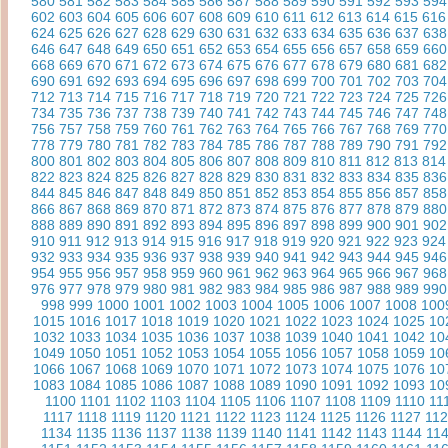
580
581
582
583
584
585
586
587
588
589
590
591
592
593
594
602
603
604
605
606
607
608
609
610
611
612
613
614
615
616
624
625
626
627
628
629
630
631
632
633
634
635
636
637
638
646
647
648
649
650
651
652
653
654
655
656
657
658
659
660
668
669
670
671
672
673
674
675
676
677
678
679
680
681
682
690
691
692
693
694
695
696
697
698
699
700
701
702
703
704
712
713
714
715
716
717
718
719
720
721
722
723
724
725
726
734
735
736
737
738
739
740
741
742
743
744
745
746
747
748
756
757
758
759
760
761
762
763
764
765
766
767
768
769
770
778
779
780
781
782
783
784
785
786
787
788
789
790
791
792
800
801
802
803
804
805
806
807
808
809
810
811
812
813
814
822
823
824
825
826
827
828
829
830
831
832
833
834
835
836
844
845
846
847
848
849
850
851
852
853
854
855
856
857
858
866
867
868
869
870
871
872
873
874
875
876
877
878
879
880
888
889
890
891
892
893
894
895
896
897
898
899
900
901
902
910
911
912
913
914
915
916
917
918
919
920
921
922
923
924
932
933
934
935
936
937
938
939
940
941
942
943
944
945
946
954
955
956
957
958
959
960
961
962
963
964
965
966
967
968
976
977
978
979
980
981
982
983
984
985
986
987
988
989
990
998
999
1000
1001
1002
1003
1004
1005
1006
1007
1008
100
1015
1016
1017
1018
1019
1020
1021
1022
1023
1024
1025
10
1032
1033
1034
1035
1036
1037
1038
1039
1040
1041
1042
10
1049
1050
1051
1052
1053
1054
1055
1056
1057
1058
1059
10
1066
1067
1068
1069
1070
1071
1072
1073
1074
1075
1076
10
1083
1084
1085
1086
1087
1088
1089
1090
1091
1092
1093
10
1100
1101
1102
1103
1104
1105
1106
1107
1108
1109
1110
11
1117
1118
1119
1120
1121
1122
1123
1124
1125
1126
1127
11
1134
1135
1136
1137
1138
1139
1140
1141
1142
1143
1144
11