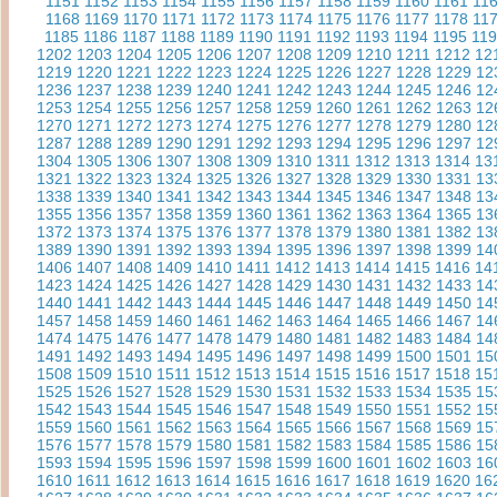
1151
1152
1153
1154
1155
1156
1157
1158
1159
1160
1161
11
1168
1169
1170
1171
1172
1173
1174
1175
1176
1177
1178
11
1185
1186
1187
1188
1189
1190
1191
1192
1193
1194
1195
11
1202
1203
1204
1205
1206
1207
1208
1209
1210
1211
1212
12
1219
1220
1221
1222
1223
1224
1225
1226
1227
1228
1229
12
1236
1237
1238
1239
1240
1241
1242
1243
1244
1245
1246
12
1253
1254
1255
1256
1257
1258
1259
1260
1261
1262
1263
12
1270
1271
1272
1273
1274
1275
1276
1277
1278
1279
1280
12
1287
1288
1289
1290
1291
1292
1293
1294
1295
1296
1297
12
1304
1305
1306
1307
1308
1309
1310
1311
1312
1313
1314
13
1321
1322
1323
1324
1325
1326
1327
1328
1329
1330
1331
13
1338
1339
1340
1341
1342
1343
1344
1345
1346
1347
1348
13
1355
1356
1357
1358
1359
1360
1361
1362
1363
1364
1365
13
1372
1373
1374
1375
1376
1377
1378
1379
1380
1381
1382
13
1389
1390
1391
1392
1393
1394
1395
1396
1397
1398
1399
14
1406
1407
1408
1409
1410
1411
1412
1413
1414
1415
1416
14
1423
1424
1425
1426
1427
1428
1429
1430
1431
1432
1433
14
1440
1441
1442
1443
1444
1445
1446
1447
1448
1449
1450
14
1457
1458
1459
1460
1461
1462
1463
1464
1465
1466
1467
14
1474
1475
1476
1477
1478
1479
1480
1481
1482
1483
1484
14
1491
1492
1493
1494
1495
1496
1497
1498
1499
1500
1501
15
1508
1509
1510
1511
1512
1513
1514
1515
1516
1517
1518
15
1525
1526
1527
1528
1529
1530
1531
1532
1533
1534
1535
15
1542
1543
1544
1545
1546
1547
1548
1549
1550
1551
1552
15
1559
1560
1561
1562
1563
1564
1565
1566
1567
1568
1569
15
1576
1577
1578
1579
1580
1581
1582
1583
1584
1585
1586
15
1593
1594
1595
1596
1597
1598
1599
1600
1601
1602
1603
16
1610
1611
1612
1613
1614
1615
1616
1617
1618
1619
1620
16