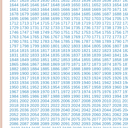
1627
1628
1629
1630
1631
1632
1633
1634
1635
1636
1637
16
1644
1645
1646
1647
1648
1649
1650
1651
1652
1653
1654
16
1661
1662
1663
1664
1665
1666
1667
1668
1669
1670
1671
16
1678
1679
1680
1681
1682
1683
1684
1685
1686
1687
1688
16
1695
1696
1697
1698
1699
1700
1701
1702
1703
1704
1705
17
1712
1713
1714
1715
1716
1717
1718
1719
1720
1721
1722
17
1729
1730
1731
1732
1733
1734
1735
1736
1737
1738
1739
17
1746
1747
1748
1749
1750
1751
1752
1753
1754
1755
1756
17
1763
1764
1765
1766
1767
1768
1769
1770
1771
1772
1773
17
1780
1781
1782
1783
1784
1785
1786
1787
1788
1789
1790
17
1797
1798
1799
1800
1801
1802
1803
1804
1805
1806
1807
18
1814
1815
1816
1817
1818
1819
1820
1821
1822
1823
1824
18
1831
1832
1833
1834
1835
1836
1837
1838
1839
1840
1841
18
1848
1849
1850
1851
1852
1853
1854
1855
1856
1857
1858
18
1865
1866
1867
1868
1869
1870
1871
1872
1873
1874
1875
18
1882
1883
1884
1885
1886
1887
1888
1889
1890
1891
1892
18
1899
1900
1901
1902
1903
1904
1905
1906
1907
1908
1909
19
1916
1917
1918
1919
1920
1921
1922
1923
1924
1925
1926
19
1933
1934
1935
1936
1937
1938
1939
1940
1941
1942
1943
19
1950
1951
1952
1953
1954
1955
1956
1957
1958
1959
1960
19
1967
1968
1969
1970
1971
1972
1973
1974
1975
1976
1977
19
1984
1985
1986
1987
1988
1989
1990
1991
1992
1993
1994
19
2001
2002
2003
2004
2005
2006
2007
2008
2009
2010
2011
20
2018
2019
2020
2021
2022
2023
2024
2025
2026
2027
2028
20
2035
2036
2037
2038
2039
2040
2041
2042
2043
2044
2045
20
2052
2053
2054
2055
2056
2057
2058
2059
2060
2061
2062
20
2069
2070
2071
2072
2073
2074
2075
2076
2077
2078
2079
20
2086
2087
2088
2089
2090
2091
2092
2093
2094
2095
2096
20