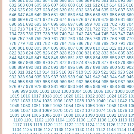
580
581
582
583
584
585
586
587
588
589
590
591
592
593
594
602
603
604
605
606
607
608
609
610
611
612
613
614
615
616
624
625
626
627
628
629
630
631
632
633
634
635
636
637
638
646
647
648
649
650
651
652
653
654
655
656
657
658
659
660
668
669
670
671
672
673
674
675
676
677
678
679
680
681
682
690
691
692
693
694
695
696
697
698
699
700
701
702
703
704
712
713
714
715
716
717
718
719
720
721
722
723
724
725
726
734
735
736
737
738
739
740
741
742
743
744
745
746
747
748
756
757
758
759
760
761
762
763
764
765
766
767
768
769
770
778
779
780
781
782
783
784
785
786
787
788
789
790
791
792
800
801
802
803
804
805
806
807
808
809
810
811
812
813
814
822
823
824
825
826
827
828
829
830
831
832
833
834
835
836
844
845
846
847
848
849
850
851
852
853
854
855
856
857
858
866
867
868
869
870
871
872
873
874
875
876
877
878
879
880
888
889
890
891
892
893
894
895
896
897
898
899
900
901
902
910
911
912
913
914
915
916
917
918
919
920
921
922
923
924
932
933
934
935
936
937
938
939
940
941
942
943
944
945
946
954
955
956
957
958
959
960
961
962
963
964
965
966
967
968
976
977
978
979
980
981
982
983
984
985
986
987
988
989
990
998
999
1000
1001
1002
1003
1004
1005
1006
1007
1008
100
1015
1016
1017
1018
1019
1020
1021
1022
1023
1024
1025
10
1032
1033
1034
1035
1036
1037
1038
1039
1040
1041
1042
10
1049
1050
1051
1052
1053
1054
1055
1056
1057
1058
1059
10
1066
1067
1068
1069
1070
1071
1072
1073
1074
1075
1076
10
1083
1084
1085
1086
1087
1088
1089
1090
1091
1092
1093
10
1100
1101
1102
1103
1104
1105
1106
1107
1108
1109
1110
11
1117
1118
1119
1120
1121
1122
1123
1124
1125
1126
1127
11
1134
1135
1136
1137
1138
1139
1140
1141
1142
1143
1144
11