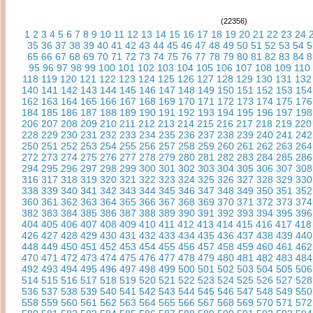
(22356)
1
2
3
4
5
6
7
8
9
10
11
12
13
14
15
16
17
18
19
20
21
22
23
24
35
36
37
38
39
40
41
42
43
44
45
46
47
48
49
50
51
52
53
54
5
65
66
67
68
69
70
71
72
73
74
75
76
77
78
79
80
81
82
83
84
8
95
96
97
98
99
100
101
102
103
104
105
106
107
108
109
110
118
119
120
121
122
123
124
125
126
127
128
129
130
131
132
140
141
142
143
144
145
146
147
148
149
150
151
152
153
154
162
163
164
165
166
167
168
169
170
171
172
173
174
175
176
184
185
186
187
188
189
190
191
192
193
194
195
196
197
198
206
207
208
209
210
211
212
213
214
215
216
217
218
219
220
228
229
230
231
232
233
234
235
236
237
238
239
240
241
242
250
251
252
253
254
255
256
257
258
259
260
261
262
263
264
272
273
274
275
276
277
278
279
280
281
282
283
284
285
286
294
295
296
297
298
299
300
301
302
303
304
305
306
307
308
316
317
318
319
320
321
322
323
324
325
326
327
328
329
330
338
339
340
341
342
343
344
345
346
347
348
349
350
351
352
360
361
362
363
364
365
366
367
368
369
370
371
372
373
374
382
383
384
385
386
387
388
389
390
391
392
393
394
395
396
404
405
406
407
408
409
410
411
412
413
414
415
416
417
418
426
427
428
429
430
431
432
433
434
435
436
437
438
439
440
448
449
450
451
452
453
454
455
456
457
458
459
460
461
462
470
471
472
473
474
475
476
477
478
479
480
481
482
483
484
492
493
494
495
496
497
498
499
500
501
502
503
504
505
506
514
515
516
517
518
519
520
521
522
523
524
525
526
527
528
536
537
538
539
540
541
542
543
544
545
546
547
548
549
550
558
559
560
561
562
563
564
565
566
567
568
569
570
571
572